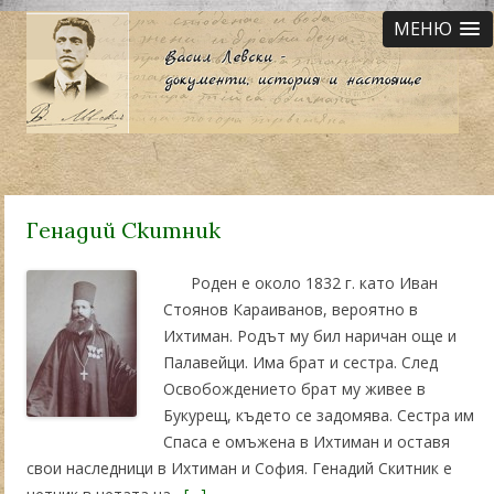
МЕНЮ
Генадий Скитник
Роден е около 1832 г. като Иван
Стоянов Караиванов, вероятно в
Ихтиман. Родът му бил наричан още и
Палавейци. Има брат и сестра. След
Освобождението брат му живее в
Букурещ, където се задомява. Сестра им
Спаса е омъжена в Ихтиман и оставя
свои наследници в Ихтиман и София. Генадий Скитник е