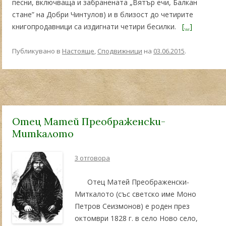
песни, включваща и забранената „Вятър ечи, Балкан
стане” на Добри Чинтулов) и в близост до четирите
книгопродавници са издигнати четири бесилки.
[…]
Публикувано в
Настояще
,
Сподвижници
на
03.06.2015
.
Отец Матей Преображенски-
Миткалото
3 отговора
Отец Матей Преображенски-
Миткалото (със светско име Моно
Петров Сеизмонов) е роден през
октомври 1828 г. в село Ново село,