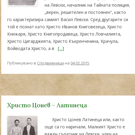
на Левски, началник на Тайната полиция,
„верен, решителен и постоянен“, както
го характеризира самият Васил Левски. Сред другарите си
той е познат като Христо Иванов Книговезеца, Христо
Книжаря, Христо Книгопродавеца, Христо Ловчалията,
Христо Цигарджията, Христо Къкренченина, Крачула,
Войводата Христо, а в
[…]
Публикувано в
Сподвижници
на
04.02.2015
.
Христо Цонев – Латинеца
Христо Цонев Латинеца или, както
още са го наричали, Малкият Христо e
важен съратник на Левски, член на