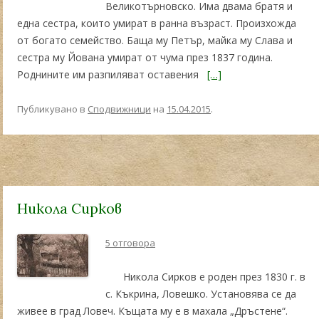
Великотърновско. Има двама братя и
една сестра, които умират в ранна възраст. Произхожда
от богато семейство. Баща му Петър, майка му Слава и
сестра му Йована умират от чума през 1837 година.
Роднините им разпиляват оставения
[…]
Публикувано в
Сподвижници
на
15.04.2015
.
Никола Сирков
5 отговора
Никола Сирков е роден през 1830 г. в
с. Къкрина, Ловешко. Установява се да
живее в град Ловеч. Къщата му е в махала „Дръстене“.