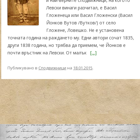
и най-верните сподвижници, на когото
Левски винаги разчитал, е Васил
Гложенеца или Васил Гложенски (Васил
Йонков Вутов /Вутков/) от село
Гложене, Ловешко. Не е установена
точната година на раждането му. Едни автори сочат 1835,
други 1838 година, но трябва да приемем, че Йонков е
почти връстник на Левски. От малък
[…]
Публикувано в
Сподвижници
на
18.01.2015
.