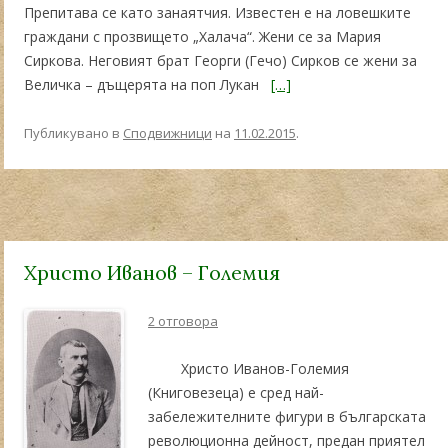
Препитава се като занаятчия. Известен е на ловешките
граждани с прозвището „Халача“. Жени се за Мария
Сиркова. Неговият брат Георги (Гечо) Сирков се жени за
Величка – дъщерята на поп Лукан
[…]
Публикувано в
Сподвижници
на
11.02.2015
.
Христо Иванов – Големия
2 отговора
Христо Иванов-Големия
(Книговезеца) е сред най-
забележителните фигури в българската
революционна дейност, предан приятел