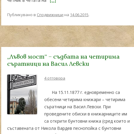
четник в четата на
[…]
Публикувано в
Сподвижници
на
14.06.2015
.
„Лъвов мост“ – съдбата на четирима
съратници на Васил Левски
4 отговора
На 15.11.1877 г. едновременно са
обесени четирима книжари – четирима
съратници на Васил Левски. При
проведените обиски в книжарниците им
са открити бунтовни книжа (сред които и
съставената от Никола Вардев песнопойка с бунтовни