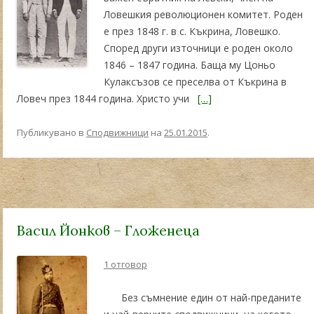
Ловешкия революционен комитет. Роден
е през 1848 г. в с. Къкрина, Ловешко.
Според други източници е роден около
1846 – 1847 година. Баща му Цоньо
Кулаксъзов се преселва от Къкрина в
Ловеч през 1844 година. Христо учи
[…]
Публикувано в
Сподвижници
на
25.01.2015
.
Васил Йонков – Гложенеца
1 отговор
Без съмнение един от най-преданите