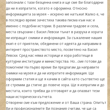
запознали с тази безценна книга и ще сме Ви благодарни
да ни я изпратите, когато е оформена. Относно
информацията за музея – искрено ме натъжи! Жалко е, че
в последно време зачестиха такива писма към нас и
именно с подобни истории. В различни градове и села,
места свързани с Васил Левски тънат в разруха и хората
ни изпращат снимки и информация. За съжаление нашия
екип е от приятели, обединени от идеята да направим в
интернет пространството място, посветено на Васил
Левски. Сред нас няма историци и хора работещи в
културни институции и министерства. Но…сме готови да
помогнем! На първо време Ви предлагам да направите
снимки на музея и да ни изпратите информация. Ще
оформим статия и ще я качим в сайта като съответно ще
се стремим да стигне до повече хора. Ще я изпратим и до
местата, които трябва да отговарят и да опазват тези
наши исторически кътчета.
Отворени сме към предложение и от Ваша страна. Опитът
Ви и професионалните Ви познания считам, че ще са