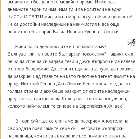
вмъкната в безценното медийно време! И все пак
днешните герои ги има! Има ги и са носители на едни
ЧИСТИ И СВЯТИ мисли и на морално устойчиви ценности!
Те са достойни наследници на най-чистия и все още
неопетнен българин Васил Иванов Кунчев – Левски!
Живи ли са днес мислите и посланията му?
Вълнуват ли те новите български поколения? Нашият екип
реши да спре да си задава тези и други въпроси и да излезе
от това безвремие! Да се опита да развълнува, да покаже,
да разкрие! Над главите ни като гилотина тегнат думите на
проф. Николай Генчев „Ако Левски беше живял в една по-
голяма страна и ако беше разкрит от своите наследници
пред света, той щеше да бъде днес толкова популярен,
колкото най-големите синове на Европейския XXI век”.
В този сайт ще се опитаме да разкрием Апостола на
Свободата пред самите себе си – неговите български
наследници, които за съжаление все по-малко знаят за