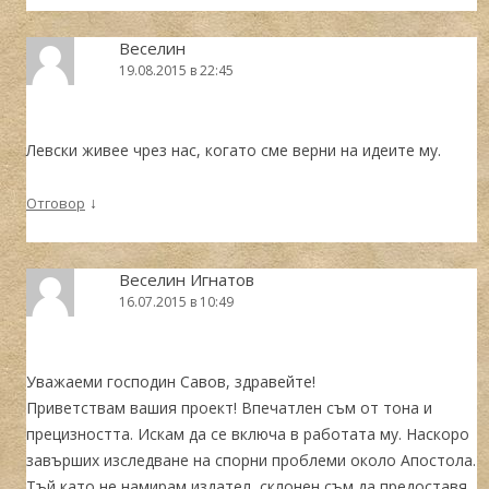
Веселин
19.08.2015 в 22:45
Левски живее чрез нас, когато сме верни на идеите му.
↓
Отговор
Веселин Игнатов
16.07.2015 в 10:49
Уважаеми господин Савов, здравейте!
Приветствам вашия проект! Впечатлен съм от тона и
прецизността. Искам да се включа в работата му. Наскоро
завърших изследване на спорни проблеми около Апостола.
Тъй като не намирам издател, склонен съм да предоставя