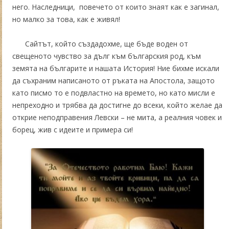
него. Наследници, повечето от които знаят как е загинал,
но малко за това, как е живял!
Сайтът, който създадохме, ще бъде воден от
свещеното чувство за дълг към българския род, към
земята на българите и нашата История! Ние бихме искали
да съхраним написаното от ръката на Апостола, защото
като писмо то е подвластно на времето, но като мисли е
непреходно и трябва да достигне до всеки, който желае да
открие неподправения Левски – не мита, а реалния човек и
борец, жив с идеите и примера си!