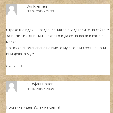
Аri Kremen
18.03.2015 в 22:23
Страхотна идея – поздравления за създателите на сайта !!!
За ВЕЛИКИЯ ЛЕВСКИ , каквото и да се направи и каже е
малко …
Но всяко споменаване на името му е голям жест на почит
към делата му !!!
↓
Отговор
Стефан Бонев
11.02.2015 в 20:49
Похвална идея! Успех на сайта!