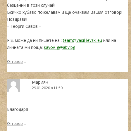
безценни в този случай!
Всичко хубаво пожелавам и ще очаквам Вашия отговор!
Поздрави!
– Георги Савов –
P.S. може да ни пишете на :
team@vasil-levski.eu
или на
личната ми поща:
savov_g@abv.bg
↓
Отговор
Мариян
29.01.2020 в 11:50
Благодаря
↓
Отговор