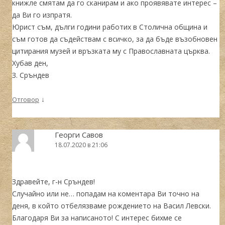
книжле смятам да го сканирам и ако проявявате интерес –
да Ви го изпратя.
Юрист съм, дълги години работих в Столична община и
съм готов да съдействам с всичко, за да бъде възобновен
цитирания музей и връзката му с Православната църква.
Хубав ден,
З. Сръндев
↓
Отговор
Георги Савов
18.07.2020 в 21:06
Здравейте, г-н Сръндев!
Случайно или не… попадам на коментара Ви точно на
деня, в който отбелязваме рождението на Васил Левски.
Благодаря Ви за написаното! С интерес бихме се