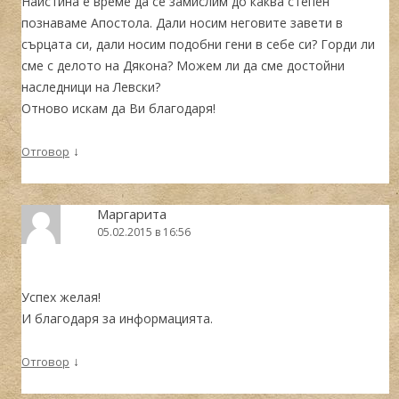
Наистина е време да се замислим до каква степен
познаваме Апостола. Дали носим неговите завети в
сърцата си, дали носим подобни гени в себе си? Горди ли
сме с делото на Дякона? Можем ли да сме достойни
наследници на Левски?
Отново искам да Ви благодаря!
↓
Отговор
Маргарита
05.02.2015 в 16:56
Успех желая!
И благодаря за информацията.
↓
Отговор