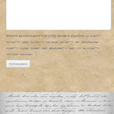
Можете да използвате тези
HTML
тагове и атрибути:
<a href=""
title=""> <abbr title=""> <acronym title=""> <b> <blockquote
cite=""> <cite> <code> <del datetime=""> <em> <i> <q cite="">
<strike> <strong>