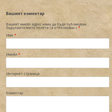
Вашият коментар
Вашият имейл адрес няма да бъде публикуван.
Задължителните полета са отбелязани с
*
Име
*
Имейл
*
Интернет страница
Коментар: