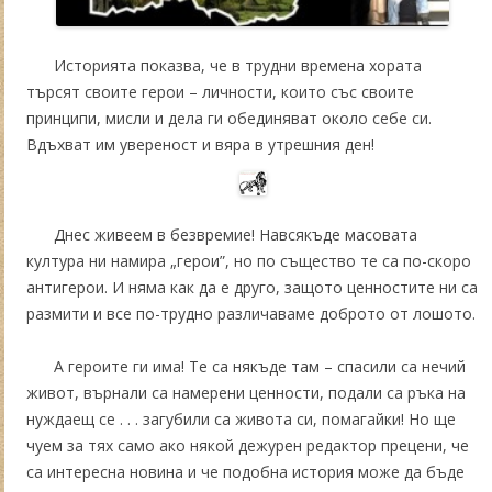
Историята показва, че в трудни времена хората
търсят своите герои – личности, които със своите
принципи, мисли и дела ги обединяват около себе си.
Вдъхват им увереност и вяра в утрешния ден!
Днес живеем в безвремие! Навсякъде масовата
култура ни намира „герои”, но по същество те са по-скоро
антигерои. И няма как да е друго, защото ценностите ни са
размити и все по-трудно различаваме доброто от лошото.
А героите ги има! Те са някъде там – спасили са нечий
живот, върнали са намерени ценности, подали са ръка на
нуждаещ се . . . загубили са живота си, помагайки! Но ще
чуем за тях само ако някой дежурен редактор прецени, че
са интересна новина и че подобна история може да бъде