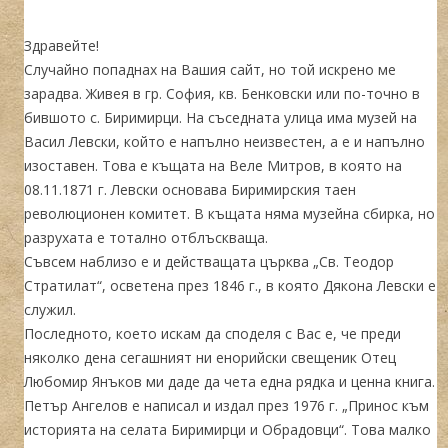
Здравейте!
Случайно попаднах на Вашия сайт, но той искрено ме
зарадва. Живея в гр. София, кв. Бенковски или по-точно в
бившото с. Биримирци. На съседната улица има музей на
Васил Левски, който е напълно неизвестен, а е и напълно
изоставен. Това е къщата на Веле Митров, в която на
08.11.1871 г. Левски основава Биримирския таен
революционен комитет. В къщата няма музейна сбирка, но
разрухата е тотално отблъскваща.
Съвсем наблизо е и действащата църква „Св. Теодор
Стратилат“, осветена през 1846 г., в която Дякона Левски е
служил.
Последното, което искам да споделя с Вас е, че преди
няколко дена сегашният ни енорийски свещеник Отец
Любомир Янъков ми даде да чета една рядка и ценна книга.
Петър Ангелов е написал и издал през 1976 г. „Принос към
историята на селата Биримирци и Обрадовци“. Това малко