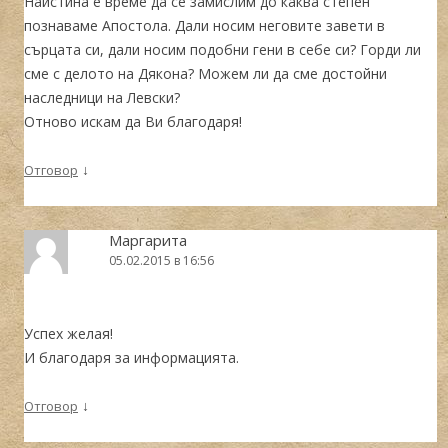
Наистина е време да се замислим до каква степен
познаваме Апостола. Дали носим неговите завети в
сърцата си, дали носим подобни гени в себе си? Горди ли
сме с делото на Дякона? Можем ли да сме достойни
наследници на Левски?
Отново искам да Ви благодаря!
↓
Отговор
Маргарита
05.02.2015 в 16:56
Успех желая!
И благодаря за информацията.
↓
Отговор