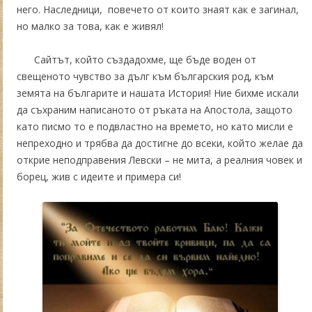
него. Наследници, повечето от които знаят как е загинал,
но малко за това, как е живял!
Сайтът, който създадохме, ще бъде воден от
свещеното чувство за дълг към българския род, към
земята на българите и нашата История! Ние бихме искали
да съхраним написаното от ръката на Апостола, защото
като писмо то е подвластно на времето, но като мисли е
непреходно и трябва да достигне до всеки, който желае да
открие неподправения Левски – не мита, а реалния човек и
борец, жив с идеите и примера си!