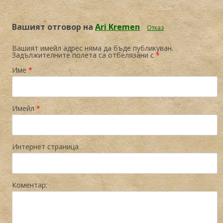
Вашият отговор на
Аri Kremen
Отказ
Вашият имейл адрес няма да бъде публикуван.
Задължителните полета са отбелязани с
*
Име
*
Имейл
*
Интернет страница
Коментар: