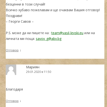
безценни в този случай!
Всичко хубаво пожелавам и ще очаквам Вашия отговор!
Поздрави!
– Георги Савов –
P.S. може да ни пишете на :
team@vasil-levski.eu
или на
личната ми поща:
savov_g@abv.bg
↓
Отговор
Мариян
29.01.2020 в 11:50
Благодаря
↓
Отговор