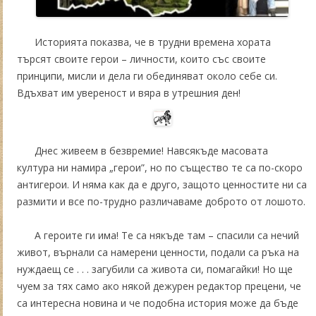
Историята показва, че в трудни времена хората
търсят своите герои – личности, които със своите
принципи, мисли и дела ги обединяват около себе си.
Вдъхват им увереност и вяра в утрешния ден!
Днес живеем в безвремие! Навсякъде масовата
култура ни намира „герои”, но по същество те са по-скоро
антигерои. И няма как да е друго, защото ценностите ни са
размити и все по-трудно различаваме доброто от лошото.
А героите ги има! Те са някъде там – спасили са нечий
живот, върнали са намерени ценности, подали са ръка на
нуждаещ се . . . загубили са живота си, помагайки! Но ще
чуем за тях само ако някой дежурен редактор прецени, че
са интересна новина и че подобна история може да бъде