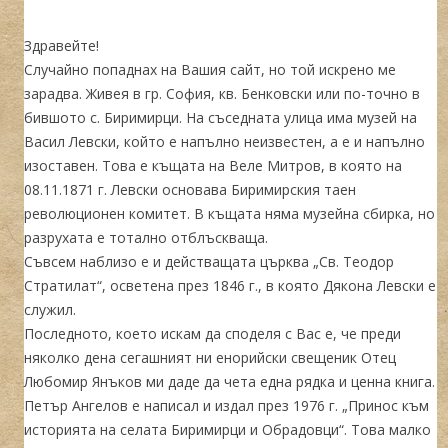
Здравейте!
Случайно попаднах на Вашия сайт, но той искрено ме
зарадва. Живея в гр. София, кв. Бенковски или по-точно в
бившото с. Биримирци. На съседната улица има музей на
Васил Левски, който е напълно неизвестен, а е и напълно
изоставен. Това е къщата на Веле Митров, в която на
08.11.1871 г. Левски основава Биримирския таен
революционен комитет. В къщата няма музейна сбирка, но
разрухата е тотално отблъскваща.
Съвсем наблизо е и действащата църква „Св. Теодор
Стратилат“, осветена през 1846 г., в която Дякона Левски е
служил.
Последното, което искам да споделя с Вас е, че преди
няколко дена сегашният ни енорийски свещеник Отец
Любомир Янъков ми даде да чета една рядка и ценна книга.
Петър Ангелов е написал и издал през 1976 г. „Принос към
историята на селата Биримирци и Обрадовци“. Това малко