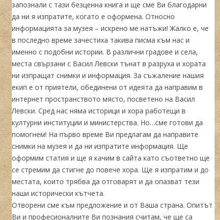
запознали с тази безценна книга и ще сме Ви благодарни
да ни я изпратите, когато е оформена. Относно
информацията за музея – искрено ме натъжи! Жалко е, че
в последно време зачестиха такива писма към нас и
именно с подобни истории. В различни градове и села,
места свързани с Васил Левски тънат в разруха и хората
ни изпращат снимки и информация. За съжаление нашия
екип е от приятели, обединени от идеята да направим в
интернет пространството място, посветено на Васил
Левски. Сред нас няма историци и хора работещи в
културни институции и министерства. Но…сме готови да
помогнем! На първо време Ви предлагам да направите
снимки на музея и да ни изпратите информация. Ще
оформим статия и ще я качим в сайта като съответно ще
се стремим да стигне до повече хора. Ще я изпратим и до
местата, които трябва да отговарят и да опазват тези
наши исторически кътчета.
Отворени сме към предложение и от Ваша страна. Опитът
Ви и професионалните Ви познания считам, че ще са