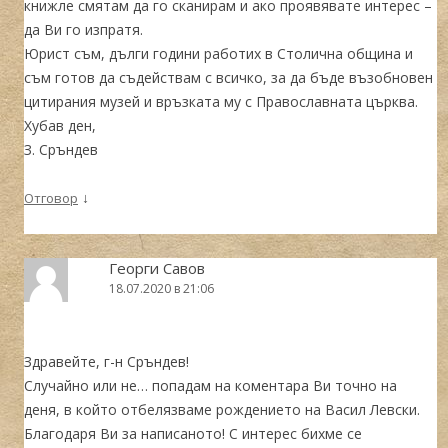
книжле смятам да го сканирам и ако проявявате интерес –
да Ви го изпратя.
Юрист съм, дълги години работих в Столична община и
съм готов да съдействам с всичко, за да бъде възобновен
цитирания музей и връзката му с Православната църква.
Хубав ден,
З. Сръндев
↓
Отговор
Георги Савов
18.07.2020 в 21:06
Здравейте, г-н Сръндев!
Случайно или не… попадам на коментара Ви точно на
деня, в който отбелязваме рождението на Васил Левски.
Благодаря Ви за написаното! С интерес бихме се