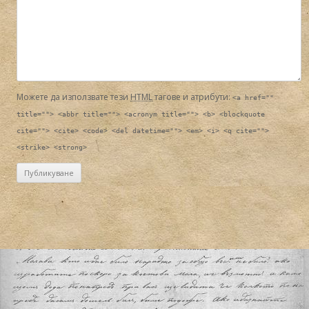
Можете да използвате тези
HTML
тагове и атрибути:
<a href=""
title=""> <abbr title=""> <acronym title=""> <b> <blockquote
cite=""> <cite> <code> <del datetime=""> <em> <i> <q cite="">
<strike> <strong>