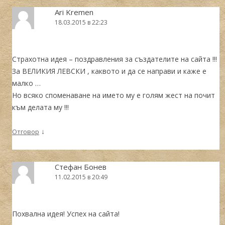
Аri Kremen
18.03.2015 в 22:23
Страхотна идея – поздравления за създателите на сайта !!!
За ВЕЛИКИЯ ЛЕВСКИ , каквото и да се направи и каже е
малко …
Но всяко споменаване на името му е голям жест на почит
към делата му !!!
↓
Отговор
Стефан Бонев
11.02.2015 в 20:49
Похвална идея! Успех на сайта!