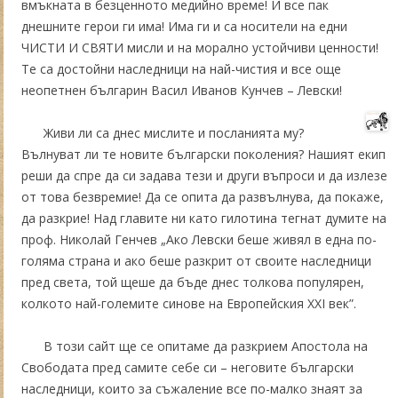
вмъкната в безценното медийно време! И все пак
днешните герои ги има! Има ги и са носители на едни
ЧИСТИ И СВЯТИ мисли и на морално устойчиви ценности!
Те са достойни наследници на най-чистия и все още
неопетнен българин Васил Иванов Кунчев – Левски!
Живи ли са днес мислите и посланията му?
Вълнуват ли те новите български поколения? Нашият екип
реши да спре да си задава тези и други въпроси и да излезе
от това безвремие! Да се опита да развълнува, да покаже,
да разкрие! Над главите ни като гилотина тегнат думите на
проф. Николай Генчев „Ако Левски беше живял в една по-
голяма страна и ако беше разкрит от своите наследници
пред света, той щеше да бъде днес толкова популярен,
колкото най-големите синове на Европейския XXI век”.
В този сайт ще се опитаме да разкрием Апостола на
Свободата пред самите себе си – неговите български
наследници, които за съжаление все по-малко знаят за