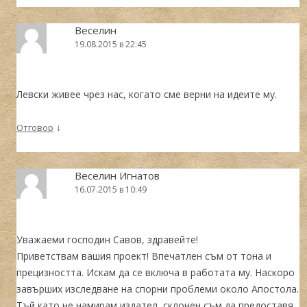
Веселин
19.08.2015 в 22:45
Левски живее чрез нас, когато сме верни на идеите му.
↓
Отговор
Веселин Игнатов
16.07.2015 в 10:49
Уважаеми господин Савов, здравейте!
Приветствам вашия проект! Впечатлен съм от тона и
прецизността. Искам да се включа в работата му. Наскоро
завърших изследване на спорни проблеми около Апостола.
Тъй като не намирам издател, склонен съм да предоставя