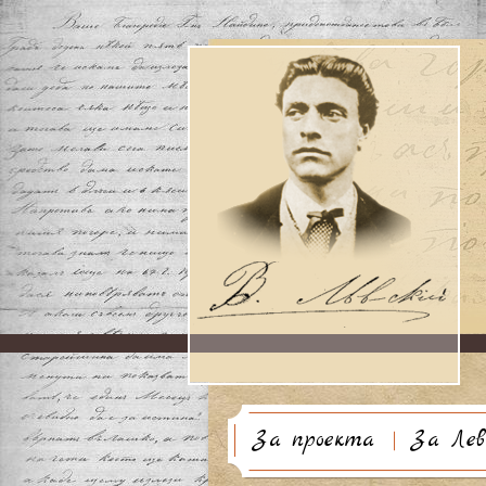
За проекта
За Лев
Биогр