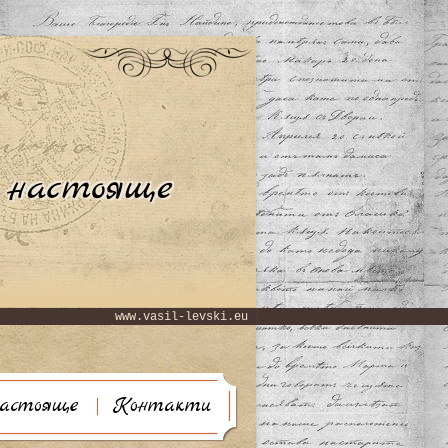
www.vasil-levski.eu
астояще
Контакти