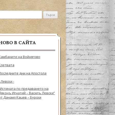
не за:
НОВО В САЙТА
Камбаните на Войнягово
Клетвата
Последните дни на Апостола
- Левски -
„Истината по предаването на
Дяконъ Игнатий – Василъ Левски”
от Данаил Кацев – Бурски