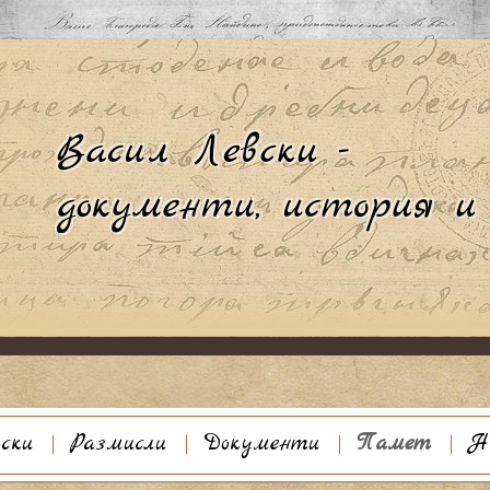
Към съдържанието
ски
Размисли
Документи
Памет
Н
афия
Галерия