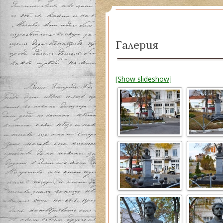
Истор
Сподв
Галерия
[Show slideshow]