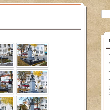
ия на рода
Търсе
ижници