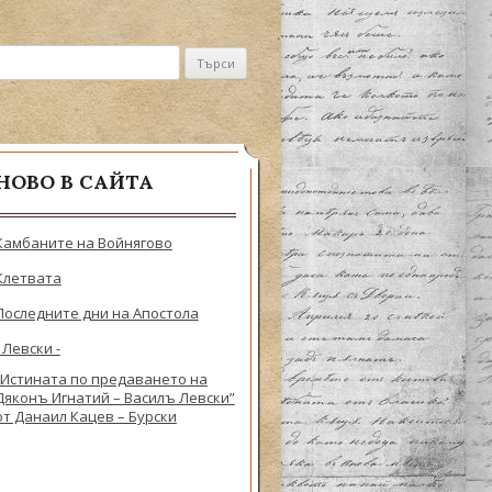
не за:
НОВО В САЙТА
Камбаните на Войнягово
Клетвата
Последните дни на Апостола
- Левски -
„Истината по предаването на
Дяконъ Игнатий – Василъ Левски”
от Данаил Кацев – Бурски