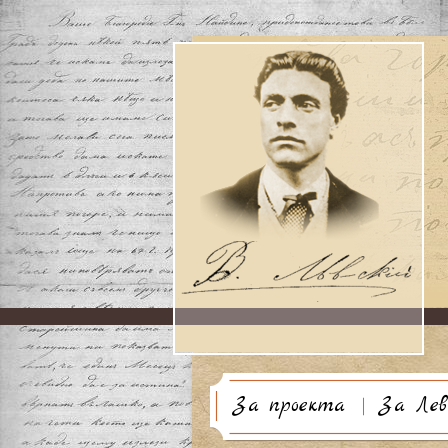
За проекта
За Лев
Биогр