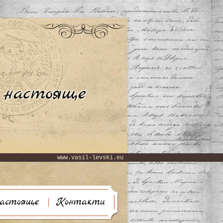
www.vasil-levski.eu
астояще
Контакти