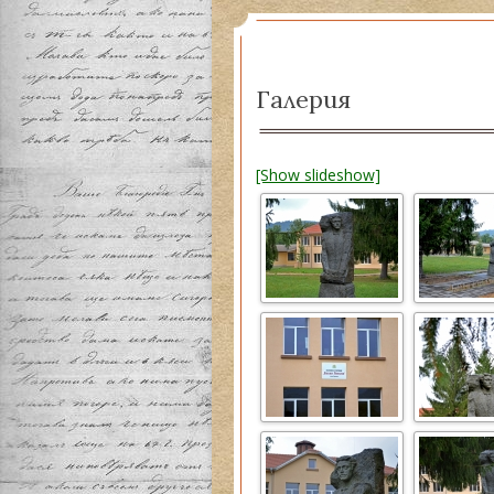
Истор
Сподв
Галерия
[Show slideshow]