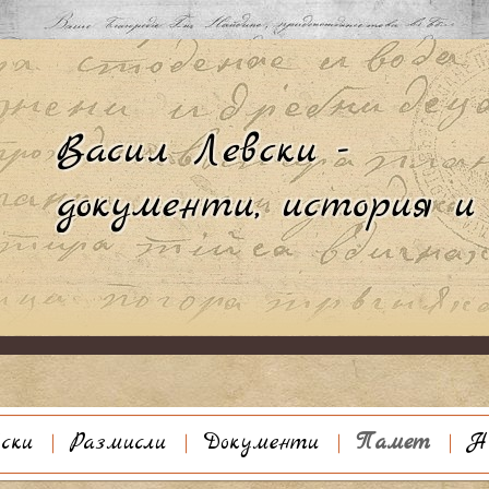
Към съдържанието
ски
Размисли
Документи
Памет
Н
афия
Галерия