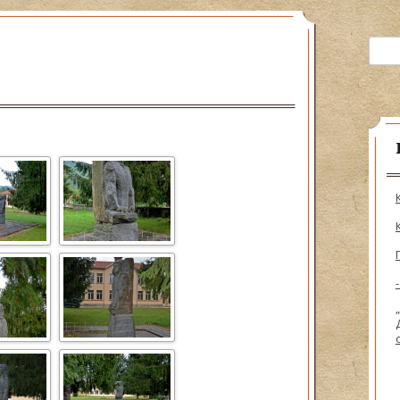
ия на рода
Търсе
ижници