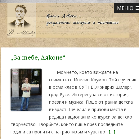
МЕНЮ
„За тебе, Дяконе“
Момчето, което виждате на
снимката е Ивелин Крумов. Той е ученик
в осми клас в СУПНЕ „Фридрих Шилер“,
град Русе. Интересува се от история,
поезия и музика. Пише от ранна детска
възраст. Печелил е призови места в
редица национални конкурси за детско
творчество. Творбите, които пише през последните
години са пропити с патриотизъм и чувство
[…]