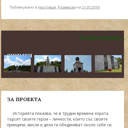
Публикувано в
Настояще
,
Размисли
на
21.07.2019
.
←
По-стари публикации
Навигация в публикациите
По-нови публикации
→
СНИМКИ
ЗА ПРОЕКТА
Историята показва, че в трудни времена хората
търсят своите герои – личности, които със своите
принципи, мисли и дела ги обединяват около себе си.