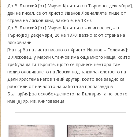
До В. Лъвский [от] Мирчо Кръстьов в Търново, декем[ври],
ден не писал, се от Христо Иванов Ловчалията; пише от
страна на лясковчани, важно е; на 1870.
До В. Лъвский [от] Мирчо Кръстьов – книговезец – в
Търно[во]; дек[ември] 26 на 1870; важно е; от страна на
лясковчани.
[На гърба на листа писано от Христо Иванов – Големия]:
В Лясковец, у Марин Станчов има още много неща, които
требува да ги търсите, щото се принеси центора там
подир оловяването на Левски под надзирателството на
Дели Христема негов 1-вий другар, които все заедно са
работили от началото на работа за пропаганда в
Българ[ия]; за ослобождението на България, а неговото
име [е] Хр. Ив. Книговезеца.