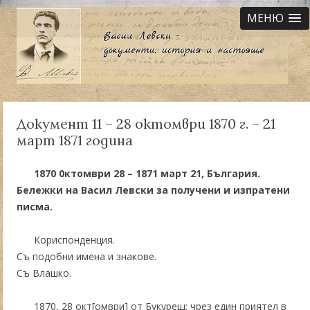
МЕНЮ
Документ 11 – 28 октомври 1870 г. – 21
март 1871 година
1870 0ктомври 28 – 1871 март 21, България.
Бележки на Васил Левски за получени и изпратени
писма.
Кориспонденция.
Съ подобни имена и знакове.
Съ Влашко.
1870, 28 окт[омври] от Букурещ: чрез един приятел в