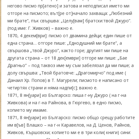
негово писмо пр[атено] и затова и неподписал името ми
отгоре на писмото; вът[ре от]начало захваща: „Любезний
ми брате”, пък свършва: „Целу[вам] братски:твой Джуро”.
(под име: Г. Живков) – важно е.
1870, 4 декем[ври]: писмо от двамина дейци; един пише от
една страна… отгоре пише: „Еднодушний ми брате”, а
свършова „твой Джуро”, както горе; другият ми пише на
другата страна – от 18 дек[ември] отгоре ми пише: „Бае
Драгньо” – под таквоз име му съм забелязал да ми пише; а
долу свършва: „Твой братовче: „Драгомирчо” под име (
Данаил Хр. Попов) в Т. Магурели; писмото е написано от
четиртях страни и няма надпи[с]; важно е.
1871, 8 ян[уари] из Българско: пиша г-ну Джуро ( на г-на
Живкова) и на г-на Райнова, в Гюргево, в едно писмо,
копието му имаме.
1871, 8 ян[уари] из Българско: писмо общо срещу работите
им в[ъв] Влашко – на г-н Каравелов, на Д. Ценов, Райнов,
Живков, Кършовски; копието ми е в три коли( книги) сини: