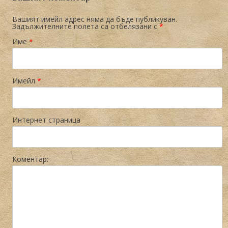
Вашият имейл адрес няма да бъде публикуван.
Задължителните полета са отбелязани с
*
Име
*
Имейл
*
Интернет страница
Коментар: