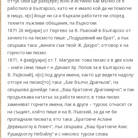
оттук секи ще разб[ере] ясно и истинно как мъчно се е
работило в Българско, като не е имало кой да ни помогне
в нищо, н[о] йоще ни са и бъркали работите ни според
техните лъжливи обещания, па бъркотии.
1871 26 ян[уари] от Гюргево за В. Лъвский в Българско от
зачялото на писмото пише: „Подушевний ми брат”, а пък
свършва така: „винаги съм твой: Ж. Джуро”; отговор е на
горното ми писмо.
1871, 4 фев[руари] от Т. Магурели: това писмо е в две коли
– книги сини; пише г-н Данаил Хр. Попов за в Българско на
В. Лъ[вский], н[о] под други имена, както ще видите надолу:
отгоре на писмо[то] така: „Бае Вълчо Драгньов”, па
свършова донейде така: „Ваш братовче Драгомирчо”; и пак
продължава нататък за работи много; в това писмо
заменяват горните имена, пак в други – турски; отнасят се
на същият, който пише и на В. Лъвский, за да не би
пропаднали писмата; ето така: „Братовче Аслане
Дервишоглу в Ловеч”, пък свършва: „Ваш братовче Азис
Рушидооглу Небойлу” и с няколко турски слова