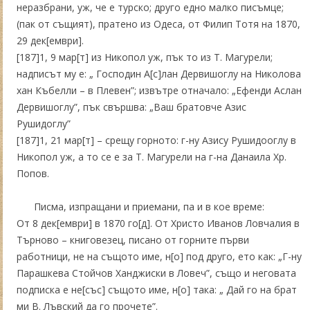
неразбрани, уж, че е турско; друго едно малко писъмце;
(пак от същият), пратено из Одеса, от Филип Тотя на 1870,
29 дек[ември].
[187]1, 9 мар[т] из Никопол уж, пък то из Т. Магурели;
надписът му е: „ Господин А[с]лан Дервишоглу на Николова
хан Къбелли – в Плевен”; извътре отначало: „Ефенди Аслан
Дервишоглу”, пък свършва: „Ваш братовче Азис
Рушидоглу”
[187]1, 21 мар[т] – срещу горното: г-ну Азису Рушидооглу в
Никопол уж, а то се е за Т. Магурели на г-на Данаила Хр.
Попов.
Писма, изпращани и приемани, па и в кое време:
От 8 дек[ември] в 1870 го[д]. От Христо Иванов Ловчалия в
Търново – книговезец, писано от горните първи
работници, не на същото име, н[о] под друго, ето как: „Г-ну
Парашкева Стойчов Ханджиски в Ловеч”, също и неговата
подписка е не[със] същото име, н[о] така: „ Дай го на брат
ми В. Лъвский да го прочете”.