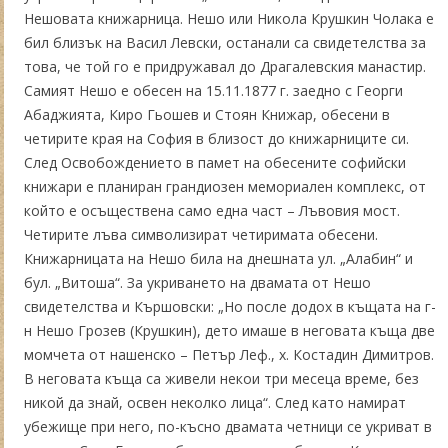
Нешовата книжарница. Нешо или Никола Крушкин Чолака е
бил близък на Васил Левски, останали са свидетелства за
това, че той го е придружавал до Драгалевския манастир.
Самият Нешо е обесен на 15.11.1877 г. заедно с Георги
Абаджията, Киро Гьошев и Стоян Книжар, обесени в
четирите края на София в близост до книжарниците си.
След Освобождението в памет на обесените софийски
книжари е планиран грандиозен мемориален комплекс, от
който е осъществена само една част – Лъвовия мост.
Четирите лъва символизират четиримата обесени.
Книжарницата на Нешо била на днешната ул. „Алабин“ и
бул. „Витоша“. За укриването на двамата от Нешо
свидетелства и Кършовски: „Но после додох в къщата на г-
н Нешо Грозев (Крушкин), дето имаше в неговата къща две
момчета от нашенско – Петър Леф., х. Костадин Димитров.
В неговата къща са живели некои три месеца време, без
никой да знай, освен неколко лица“. След като намират
убежище при него, по-късно двамата четници се укриват в