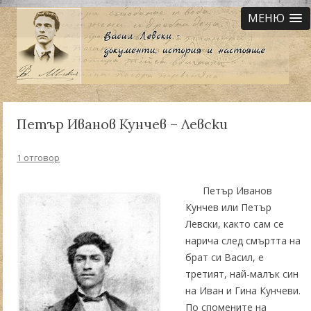
МЕНЮ
Петър Иванов Кунчев – Левски
1 отговор
Петър Иванов
Кунчев или Петър
Левски, както сам се
нарича след смъртта на
брат си Васил, е
третият, най-малък син
на Иван и Гина Кунчеви.
По спомените на