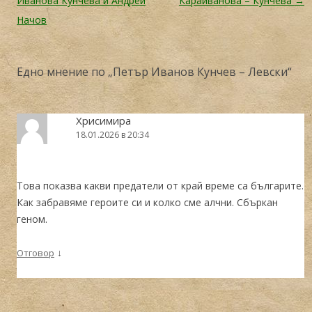
Иванова Кунчева и Андрей
Караиванова – Кунчева
→
Начов
Едно мнение по „
Петър Иванов Кунчев – Левски
“
Хрисимира
18.01.2026 в 20:34
Това показва какви предатели от край време са българите.
Как забравяме героите си и колко сме алчни. Сбъркан
геном.
↓
Отговор