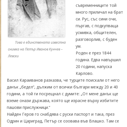
съвременниците той
много приличал на брат
си. Рус, със сини очи,
пъргав, с подкупваща
усмивка, общителен,
разговорлив, с буден
Това е единствената известна
ум.
снимка на Петър Иванов Кунчев –
Роден е през 1844
Левски
година. Едва навършил
20 години, напуска
Карлово.
Васил Караиванов разказва, че турците поискали от него
данък „бедел“, дължим от всички българи между 20 и 40
години, а той ги посрещнал с думите: „От мене данък ще
вземе онази държава, която ще израсне върху избитите
пашови прислужници.“
Найден Геров го снабдява с руски паспорт и така, през
Одрин и Цариград, Петър се озовава във Влашко. Там се