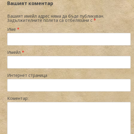
Вашият коментар
Вашият имейл адрес няма да бъде публикуван.
Задължителните полета са отбелязани с
*
Име
*
Имейл
*
Интернет страница
Коментар: