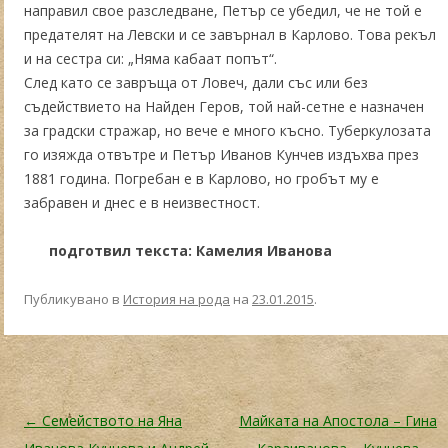
направил свое разследване, Петър се убедил, че не той е
предателят на Левски и се завърнал в Карлово. Това рекъл
и на сестра си: „Няма кабаат попът“.
След като се завръща от Ловеч, дали със или без
съдействието на Найден Геров, той най-сетне е назначен
за градски стражар, но вече е много късно. Туберкулозата
го изяжда отвътре и Петър Иванов Кунчев издъхва през
1881 година. Погребан е в Карлово, но гробът му е
забравен и днес е в неизвестност.
подготвил текста: Камелия Иванова
Публикувано в
История на рода
на
23.01.2015
.
Навигация в публикациите
←
Семейството на Яна
Майката на Апостола – Гина