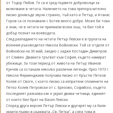
от Тодор Пейов. Те са и сред първите доброволци за
включване в четата. Наличието на това препоръчително
писмо донякъде звучи странно, тъй като и Петър, и Атанас
Горов са се познавали с Ботев много добре. Може би това
е знак, че в четата не приемали всеки хъш, та бил той и
добър познат на воеводата.
След разпадането на четата Петър Левски е в групата на
военния ръководител Никола Войновски. Той се отделя от
Войновски на 30 май, заедно с хаджи Костадин Димитров
от Сливен. Двамата тръгват към София, където намират
убежище. За този период от живота на Петър Иванов
Кунчев са останали няколко различни легенди. През 1973 г.
Никола Ферменджиев получава писмо от Кръстю Петков
Колев от Своге, с което писмо са изпратени спомените на
Петко Колев Петровски от с. Брезово, Софийско, където
последният разказва как е укрил двама четници, единият
от които бил брат на Васил Левски.
Според друга версия Петър Левски и другарят му са били
укрити първо в църквата „Св. Петка“, а след това в