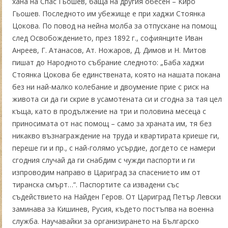
хана на Спас Гьошев, баща на другия обесен – Киро
Гьошев. Последното им убежище е при хаджи Стоянка
Цокова. По повод на нейна молба за отпускане на помощ
след Освобождението, през 1892 г., софиянците Иван
Анреев, Г. Атанасов, Ат. Ножаров, Д. Димов и Н. Митов
пишат до Народното събрание следното: „Баба хаджи
Стоянка Цокова бе единствената, която на нашата покана
без ни най-малко колебание и двоумение прие с риск на
живота си да ги скрие в усамотената си и сгодна за тая цел
къща, като в продължение на три и половина месеца с
приносимата от нас помощ – само за храната им, тя без
никакво възнаграждение на труда и квартирата криеше ги,
переше ги и пр., с най-голямо усърдие, догдето се намери
сгодния случай да ги снабдим с чужди паспорти и ги
изпроводим направо в Цариград за спасението им от
тиранска смърт…“. Паспортите са извадени със
съдействието на Найден Геров. От Цариград Петър Левски
заминава за Кишинев, Русия, където постъпва на военна
служба. Научавайки за организирането на Българско