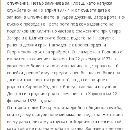
опълчение, Петър заминава за Плоещ, като напуска
службата си на 19 април 1877 г. и от същата дата е
записан в Опълчението, в Първа дружина, Втора рота. По-
късно е преведен в Трета рота под командването на
подполковник Калитин. Участва в сраженията при Стара
Загора и в Шипченските боеве, където на 11 август е
ранен в десния крак. Награден е с военен орден и
Георгиевски кръст за храброст. От лазарета в Търново е
изпратен за лечение в Харков. На 22 декември 1877 г. е
уволнен по болест, а по-късно завинаги, „с право на 10
копейки дневно“ и му е предоставен безплатен билет за
„всички транспортни средства“, за да се завърне в
родното Карлово.Ходел е с бастун, кашлял и накуцвал.
Дошъл си в родния град от лечението в Харков към 22
февруари 1878 година.
От първите дни Петър моли за дребна общинска служба,
която да му осигури поне минимални средства. Но такава
не му дават, нито му отпускат поборническа пенсия, тъй
като той и не подава молба за такава. Запазено е негово