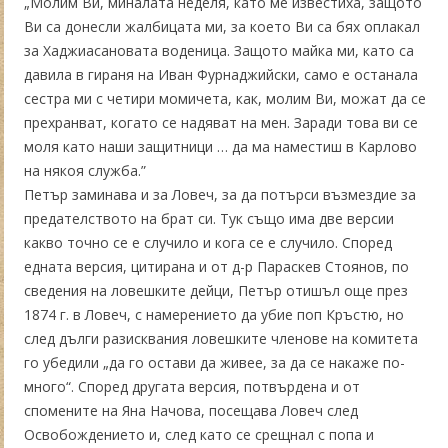
„Молим Ви, миналата неделя, като ме известиха, защото
Ви са донесли жалбицата ми, за което Ви са бях оплакал
за Хаджиасановата воденица. Защото майка ми, като са
давила в гираня на Иван Фурнаджийски, само е останала
сестра ми с четири момичета, как, молим Ви, можат да се
прехранват, когато се надяват на мен. Заради това ви се
моля като наши защитници … да ма наместиш в Карлово
на някоя служба.”
Петър заминава и за Ловеч, за да потърси възмездие за
предателството на брат си. Тук също има две версии
какво точно се е случило и кога се е случило. Според
едната версия, цитирана и от д-р Параскев Стоянов, по
сведения на ловешките дейци, Петър отишъл още през
1874 г. в Ловеч, с намерението да убие поп Кръстю, но
след дълги разисквания ловешките членове на комитета
го убедили „да го остави да живее, за да се накаже по-
много“. Според другата версия, потвърдена и от
спомените на Яна Начова, посещава Ловеч след
Освобождението и, след като се срещнал с попа и