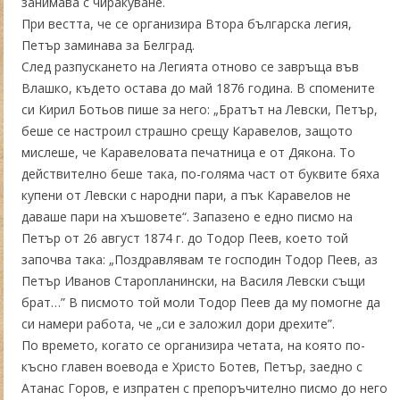
занимава с чиракуване.
При вестта, че се организира Втора българска легия,
Петър заминава за Белград.
След разпускането на Легията отново се завръща във
Влашко, където остава до май 1876 година. В спомените
си Кирил Ботьов пише за него: „Братът на Левски, Петър,
беше се настроил страшно срещу Каравелов, защото
мислеше, че Каравеловата печатница е от Дякона. То
действително беше така, по-голяма част от буквите бяха
купени от Левски с народни пари, а пък Каравелов не
даваше пари на хъшовете“. Запазено е едно писмо на
Петър от 26 август 1874 г. до Тодор Пеев, което той
започва така: „Поздравлявам те господин Тодор Пеев, аз
Петър Иванов Старопланински, на Василя Левски същи
брат…” В писмото той моли Тодор Пеев да му помогне да
си намери работа, че „си е заложил дори дрехите”.
По времето, когато се организира четата, на която по-
късно главен воевода е Христо Ботев, Петър, заедно с
Атанас Горов, е изпратен с препоръчително писмо до него