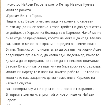
писмо до Найден Геров, в което Петър Иванов Кунчев
моли за работа.
„Просим Ви, г-н Геров,
Падам пред Вашето честно лице на колене, с кървави
сълзи ида да Ви се оплача. Става трийсет и два деня откак
си дойдох от Харков, из болницата в Карлово. Никой ме не
пита отде се прехранвам, когато не мога и да ходя. Молим
Ви, защото ми остана кракът повреден от шипченските
битки. Поисках от полицията, за да оставят на хаджи Асан
воденицата връз мене, да хвана един воденичар, каквото
да мога да се прехраня, но те не дават никакво внимание.
Затова Ви моля като защитник на българските страдалци,
молим Ви наредете и нази на някаква работа… Затова Ви
моля като наш защитник да ма наместиш в Карлово на
някаква служба…
Ваш покорни слуга Петър Иванов Левски от Карлово”.
В първите дни на м. април той отново пише на Найден
Геров: