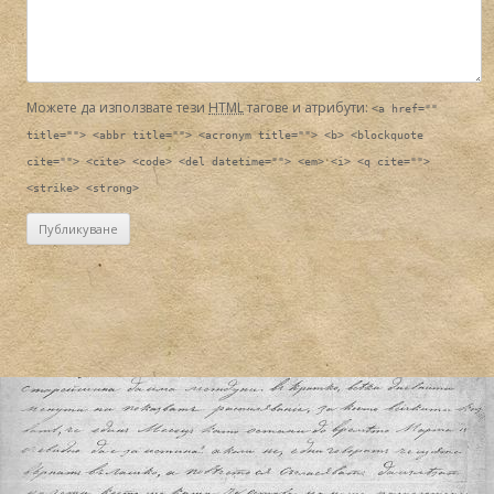
Можете да използвате тези
HTML
тагове и атрибути:
<a href=""
title=""> <abbr title=""> <acronym title=""> <b> <blockquote
cite=""> <cite> <code> <del datetime=""> <em> <i> <q cite="">
<strike> <strong>