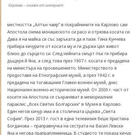
Карлово – снимка от интернет
местността „Алтън чаир“ в покрайнините на Карлово сам
Апостола снема монашеското си расо и отрязва косата си.
Дава я на майка си със заръката да я пази. Гина Кунчева
прибира кичурите от косата му и ги държи цял живот
близо до сърцето си. След нейната смърт пък ги прибира
дъщеря й Яна, а след това през 1907 г. косата е предадена
на министъра на просвешението. Министерството я
предоставя на Етнографския музей, а през 1942 г. е
предадена на тогавашния Главен военен музей, днес
Национален военно-исторически музей. От 2000 г. част от
косите на Апостола се съхраняват в мемориалния
параклис „Всех Святих Болгарских“ в Музея в Карлово.
Един негов кичур има и в столичната църква „Света
София“. През 2013 г. гост в една телевизия беше Христина
Богданова – праправнучка на сестрата на Васил Левски
Яна и негова прапраплеменица. В студиото тя показа кичур