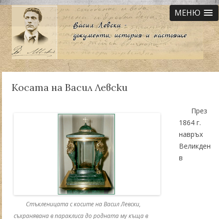
МЕНЮ
Косата на Васил Левски
През
1864 г.
навръх
Великден
в
Стъкленицата с косите на Васил Левски,
съхранявана в параклиса до родната му къща в