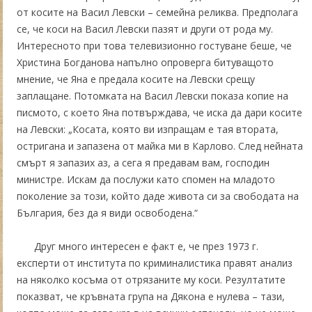
от косите на Васил Левски – семейна реликва. Предполага
се, че коси на Васил Левски пазят и други от рода му.
Интересното при това телевизионно гостуване беше, че
Христина Богданова напълно опроверга битуващото
мнение, че Яна е предала косите на Левски срещу
заплащане. Потомката на Васил Левски показа копие на
писмото, с което Яна потвърждава, че иска да дари косите
на Левски: „Косата, която ви изпращам е тая втората,
остригана и запазена от майка ми в Карлово. След нейната
смърт я запазих аз, а сега я предавам вам, господин
министре. Искам да послужи като спомен на младото
поколение за този, който даде живота си за свободата на
България, без да я види освободена.“
Друг много интересен е факт е, че през 1973 г.
експерти от института по криминалистика правят анализ
на няколко косъма от отрязаните му коси. Резултатите
показват, че кръвната група на Дякона е нулева – тази,