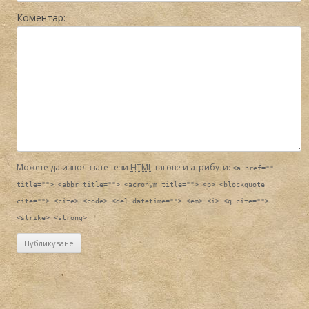
Коментар:
Можете да използвате тези
HTML
тагове и атрибути:
<a href=""
title=""> <abbr title=""> <acronym title=""> <b> <blockquote
cite=""> <cite> <code> <del datetime=""> <em> <i> <q cite="">
<strike> <strong>