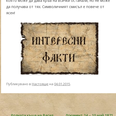
която може да дава кръв на всички останали, но не може
да получава от тях. Символичният смисъл е повече от
ясен!
Публикувано в
Настояще
на
04.01.2015
.
Навигация в публикациите
←
Родната къща на Васил
Документ 24 – 10 май 1871