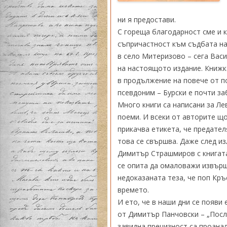
ни я предостави.
С гореща благодарност сме и к
съпричастност към съдбата на
в село Митеризово – сега Васи
на настоящото издание. Книжк
в продължение на повече от п
псевдоним – Бурски е почти за
Много книги са написани за Ле
поеми. И всеки от авторите щ
прикачва етикета, че предате
това се свършва. Даже след и
Димитър Страшмиров с книгата 
се опита да омаловажи извърш
недоказаната теза, че поп Кр
времето.
И ето, че в наши дни се появи
от Димитър Панчовски – „После
завидна прецизност са проана