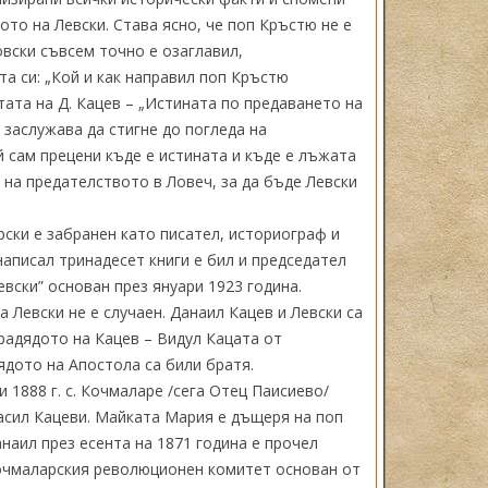
ото на Левски. Става ясно, че поп Кръстю не е
овски съвсем точно е озаглавил,
та си: „Кой и как направил поп Кръстю
етата на Д. Кацев – „Истината по предаването на
 заслужава да стигне до погледа на
 сам прецени къде е истината и къде е лъжата
 на предателството в Ловеч, за да бъде Левски
рски е забранен като писател, историограф и
 написал тринадесет книги е бил и председател
вски” основан през януари 1923 година.
 Левски не е случаен. Данаил Кацев и Левски са
радядото на Кацев – Видул Кацата от
ядото на Апостола са били братя.
 1888 г. с. Кочмаларе /сега Отец Паисиево/
Васил Кацеви. Майката Мария е дъщеря на поп
наил през есента на 1871 година е прочел
очмаларския революционен комитет основан от