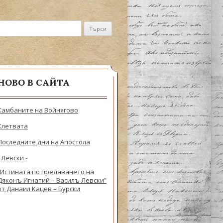
не за:
НОВО В САЙТА
Камбаните на Войнягово
Клетвата
Последните дни на Апостола
- Левски -
„Истината по предаването на
Дяконъ Игнатий – Василъ Левски”
от Данаил Кацев – Бурски