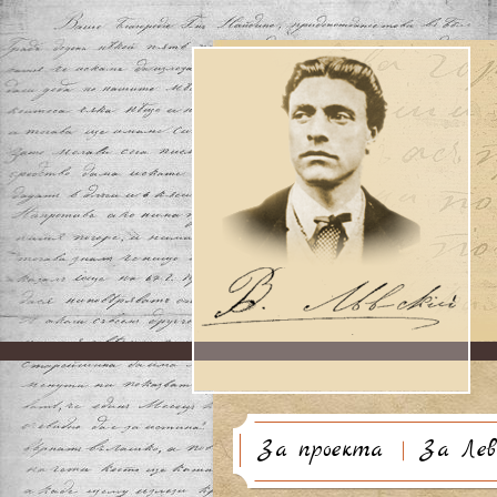
За проекта
За Лев
Биогр