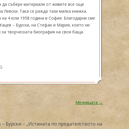
еч да събере материали от живите все още
 Левски. Така се ражда тази малка книжка.
а на 4 юли 1958 година в София. Благодарни сме
 Кацев – Бурски, на Стефан и Мария, които ни
 за творческата биография на своя баща.
15
.
Мелницата
→
 – Бурски – „Истината по предателството на