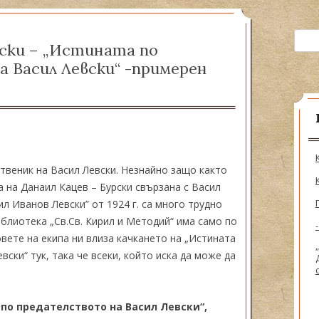
ия на рода
Търсе
рски – „Истината по
ижници
 Васил Левски“ -примерен
ственик на Васил Левски. Незнайно защо както
га на Данаил Кацев – Бурски свързана с Васил
ил Иванов Левски” от 1924 г. са много трудно
блиотека „Св.Св. Кирил и Методий“ има само по
овете на екипа ни влиза качкането на „Истината
ски“ тук, така че всеки, който иска да може да
 по предателството на Васил Левски“,