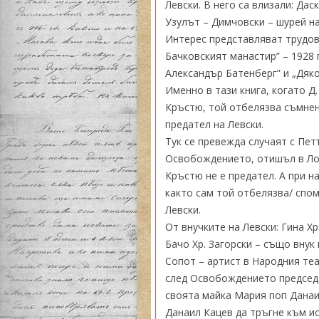
Левски. В него са влизали: Да
Узулът – Димчовски – шурей на
Интерес представляват трудове
Бачковският манастир” – 1928 г
Александър Батенберг” и „Дяко
Именно в тази книга, когато Д
Кръстю, той отбелязва съмнен
предател на Левски.
Тук се превежда случаят с Пет
Освобождението, отишъл в Лов
Кръстю не е предател. А при на
както сам той отбелязва/ спом
Левски.
От внучките на Левски: Гина Хр
Бачо Хр. Загорски – също внук
Сопот – артист в Народния теа
след Освобождението председ
своята майка Мария поп Данаи
Данаил Кацев да тръгне към и