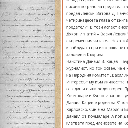
писани по-рано за предателств
предал Левски. Затова Д. Панч
четиринадесета глава от книга
предател?”. В този аспект анк
Дякон Игнатий – Васил Левски”
съвременния читател. Нека той
и заблудата при извършването
заловен в Къкрина.
Наистина Данаил В. Кацев – Бу
журналист, но той освен, че е
на Народния комитет „Васил Ле
Интересът му към личността на
от един и същи родов корен. П
Кочмаларе и Кунчо Иванов – д
Данаил Кацев е роден на 31 юли
Карловско. Син е на Мария и 
Данаил от Кочмаларе. А поп Да
клетвата пред членовете на К