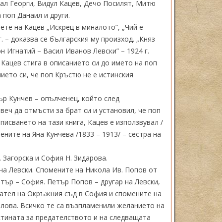
скал Георги, Видул Кацев, Дечо Посилят, Митю
 поп Данаил и други.
те на Кацев „Искрец в миналото”, „Чий е
. – доказва се българския му произход. „Княз
н Игнатий – Васил Иванов Левски” – 1924 г.
. Кацев стига в описанието си до името на поп
ието си, че поп Кръстю не е истинския
ър Кунчев – опълченец, който след
еч да отмъсти за брат си и установил, че поп
писването на тази книга, Кацев е използвувал /
ените на Яна Кунчева /1833 – 1913/ – сестра на
. Загорска и София Н. Зидарова.
 на Левски. Спомените на Никола Ив. Попов от
тър – София. Петър Попов – другар на Левски,
ател на Окръжния съд в София и спомените на
лова. Всичко те са възпламенили желанието на
стината за предателството и на следващата