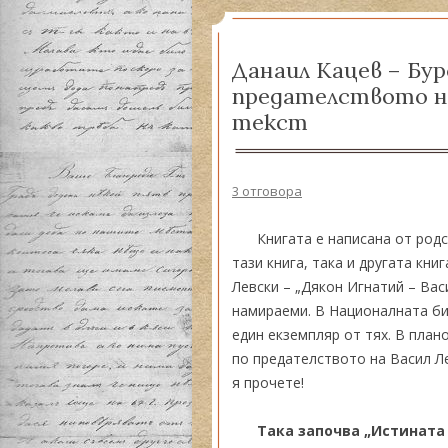
Истор
Данаил Кацев – Бу
Сподв
предателството на
текст
3 отговора
Книгата е написана от род
тази книга, така и другата кни
Левски – „Дякон Игнатий – Вас
намираеми. В Националната би
един екземпляр от тях. В план
по предателството на Васил Лев
я прочете!
Така започва „Истината