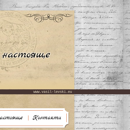
www.vasil-levski.eu
астояще
Контакти