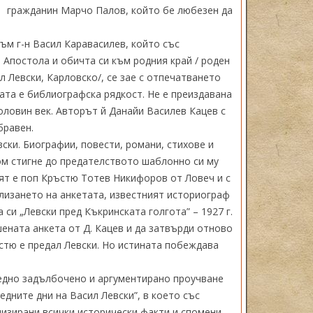
гражданин Марчо Палов, който бе любезен да
ъм г-н Васил Каравасилев, който със
 Апостола и обичта си към родния край / роден
л Левски, Карловско/, се зае с отпечатването
ата е библиографска рядкост. Не е преиздавана
оловин век. Авторът й Данайи Василев Кацев с
бравен.
вски. Биографии, повести, романи, стихове и
ом стигне до предателството шаблонно си му
лят е поп Кръстю Тотев Никифоров от Ловеч и с
злизането на анкетата, известният историограф
си „Левски пред Къкринската голгота” – 1927 г.
ената анкета от Д. Кацев и да затвърди отново
ъстю е предал Левски. Но истината побеждава
 едно задълбочено и аргументирано проучване
дните дни на Васил Левски”, в което със
лизирани всички исторически факти и спомени