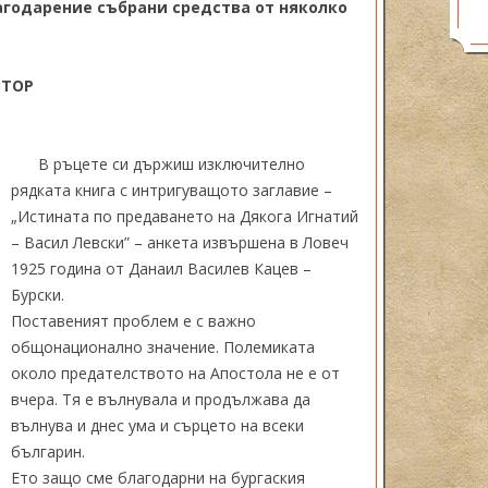
лагодарение събрани средства от няколко
ВТОР
В ръцете си държиш изключително
рядката книга с интригуващото заглавие –
„Истината по предаването на Дякога Игнатий
– Васил Левски” – анкета извършена в Ловеч
1925 година от Данаил Василев Кацев –
Бурски.
Поставеният проблем е с важно
общонационално значение. Полемиката
около предателството на Апостола не е от
вчера. Тя е вълнувала и продължава да
вълнува и днес ума и сърцето на всеки
българин.
Ето защо сме благодарни на бургаския