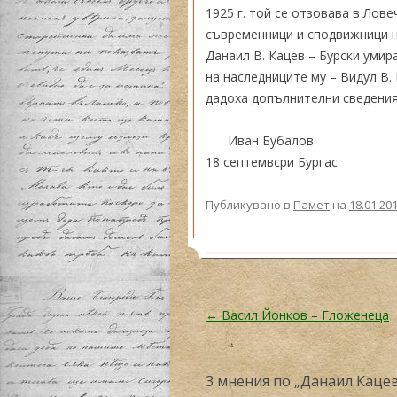
1925 г. той се отзовава в Лов
съвременници и сподвижници на
Данаил В. Кацев – Бурски умир
на наследниците му – Видул В.
дадоха допълнителни сведения
Иван Бубалов
18 септемвсри Бургас
Публикувано в
Памет
на
18.01.20
Навигация в публикациите
←
Васил Йонков – Гложенеца
3 мнения по „
Данаил Кацев