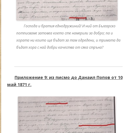
Господа и братия еднодружиний! И ний от Българско
потписваме затовеа което сте намерили за добро; па и
хората ни които ще бъдат за там одредени, и тримата да
бъдат хора с най добри качества от сяка стръна?
Приложение 9: из писмо до Данаил Попов от 10
май 1871 г.