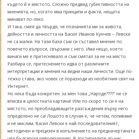
където й е мястото. Сложно предвид субективността на
мненията, но, когато има принципи и факти, нещата
минават по-леко.
И така, смея да твърдя, че познанията ми за живота,
дейността и личността на Васил Иванов Кунчев – Левски
не са малки. На тази база съм си съставил мнение по
повечето въпроси, свързани с него. Има нещо, което
винаги ме е притеснявало и съм смятал за не на място.
Разбира се, притеснението идва от различните
интерпретации и мнения на видни наши личности. Още по-
тежко става, ако човек се поразходи из необятния свят на
Интернет.
Но нека бъда конкретен: за мен това „Народе????” не се
вписва в цялостната картина! Или по-скоро то си е на
мястото, но преобладаващите разсъждения върху него
определено не са! Лошото в случая е, че четем, попиваме
и не мислим. Васил Левски е най-последователният,
методичен и прецизен в изпълнението на предначертаната
цел български революционер. В достигналите до нас