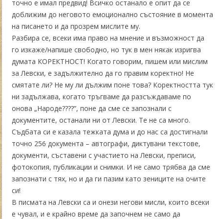
точно е имал предвид! Всичко останало е опит да се
доближим до неговото емоционално състояние в момента
на писането и да прозрем мислите му.
Разбира се, всеки има право на мнение и възможност да
го изкаже/напише свободно, но тук в мен някак изригва
думата КОРЕКТНОСТ! Когато говорим, пишем или мислим
за Левски, е задължително да го правим коректно! Не
смятате ли? Не му ли дължим поне това? Коректността тук
ни задължава, когато тръгваме да разсъждаваме по
онова „Народе????”, поне да сме се запознали с
документите, останали ни от Левски. Те не са много.
Съдбата си е казала тежката дума и до нас са достигнали
точно 256 документа – автографи, диктувани текстове,
документи, съставени с участието на Левски, преписи,
фотокопия, публикации и снимки. И не само трябва да сме
запознати с тях, но и да ги пазим като зениците на очите
си!
В писмата на Левски са и онези негови мисли, които всеки
е чувал, и е крайно време да започнем не само да