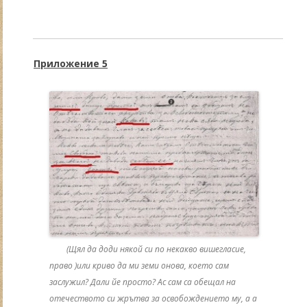
Приложение 5
(Щял да доди някой си по некакво вишегласие,
право )или криво да ми земи онова, което сам
заслужил? Дали йе просто? Ас сам са обещал на
отечеството си жрътва за освобождението му, а а