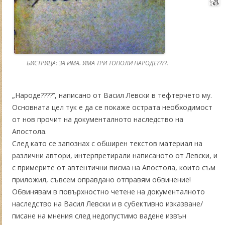
БИСТРИЦА: ЗА ИМА. ИМА ТРИ ТОПОЛИ НАРОДЕ????.
„Народе????’’, написано от Васил Левски в тефтерчето му.
Основната цел тук е да се покаже острата необходимост
от нов прочит на документалното наследство на
Апостола.
След като се запознах с обширен текстов материал на
различни автори, интерпретирали написаното от Левски, и
с примерите от автентични писма на Апостола, които съм
приложил, съвсем оправдано отправям обвинение!
Обвинявам в повърхностно четене на документалното
наследство на Васил Левски и в субективно изказване/
писане на мнения след недопустимо вадене извън