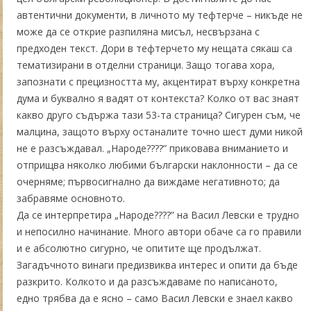
автентични документи, в личното му тефтерче – никъде не
може да се открие разпиляна мисъл, несвързана с
предходен текст. Дори в тефтерчето му нещата сякаш са
тематизирани в отделни страници. Защо тогава хора,
запознати с прецизността му, акцентират върху конкретна
дума и буквално я вадят от контекста? Колко от вас знаят
какво друго съдържа тази 53-та страница? Сигурен съм, че
малцина, защото върху останалите точно шест думи никой
не е разсъждавал. „Народе????” приковава вниманието и
отприщва няколко любими български наклонности – да се
очерняме; първосигнално да виждаме негативното; да
забравяме основното.
Да се интерпретира „Народе????” на Васил Левски е трудно
и непосилно начинание. Много автори обаче са го правили
и е абсолютно сигурно, че опитите ще продължат.
Загадъчното винаги предизвиква интерес и опити да бъде
разкрито. Колкото и да разсъждаваме по написаното,
едно трябва да е ясно – само Васил Левски е знаел какво