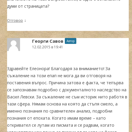
думи от страницата?
↓
Отговор
Георги Савов
Автор
12.02.2015 в 19:41
Здравейте Елеонора! Благодаря за вниманието! За
съжаление на този епап не мога да ви отговоря на
поставения въпрос. Причина затова е факта, че тепърва
се запознавам подробно с документалното наследство на
Васил Левски. За съжаление не съм историк нито работя в
тази сфера. Нямам основа на която да стъпя смело, а
именно познания по сравнителен анализ, подробни
познания от епохата. Когато имам време – като
откривател се лутам из писмата и се радвам, когато