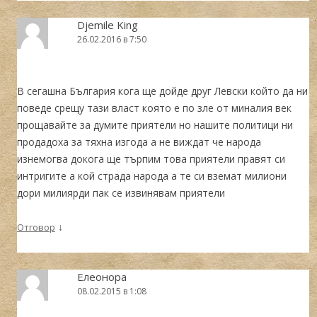
Djemile King
26.02.2016 в 7:50
В сегашна България кога ще дойде друг Левски който да ни
поведе срещу тази власт която е по зле от миналия век
прощавайте за думите приятели но нашите политици ни
продадоха за тяхна изгода а не виждат че народа
изнемогва докога ще търпим това приятели правят си
интригите а кой страда народа а те си вземат милиони
дори милиярди пак се извинявам приятели
↓
Отговор
Елеонора
08.02.2015 в 1:08