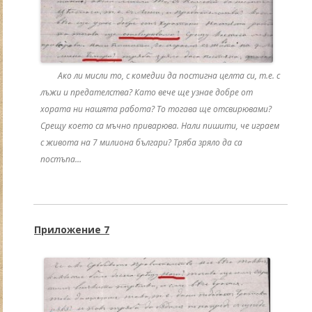
Ако ли мисли то, с комедии да постигна целта си, т.е. с
лъжи и предателства? Като вече ще узнае добре от
хората ни нашята работа? То тогава ще отсвирювами?
Срещу което са мъчно приварюва. Нали пишити, че играем
с живота на 7 милиона българи? Тряба зряло да са
постъпа…
Приложение 7