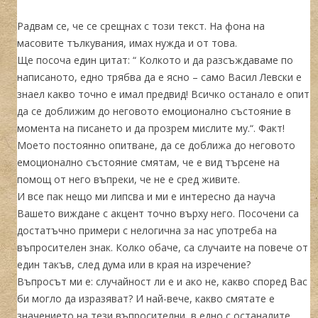
Радвам се, че се срещнах с този текст. На фона на
масовите тълкувания, имах нужда и от това.
Ще посоча един цитат: “ Колкото и да разсъждаваме по
написаното, едно трябва да е ясно – само Васил Левски е
знаел какво точно е имал предвид! Всичко останало е опит
да се доближим до неговото емоционално състояние в
момента на писането и да прозрем мислите му.“. Факт!
Моето постоянно опитване, да се доближа до неговото
емоционално състояние смятам, че е вид търсене на
помощ от него въпреки, че не е сред живите.
И все пак нещо ми липсва и ми е интересно да науча
Вашето виждане с акцент точно върху него. Посочени са
достатъчно примери с нелогична за нас употреба на
въпросителен знак. Колко обаче, са случаите на повече от
един такъв, след дума или в края на изречение?
Въпросът ми е: случайност ли е и ако не, какво според Вас
би могло да изразяват? И най-вече, какво смятате е
значението на тези въпросителни, в едно с останалите