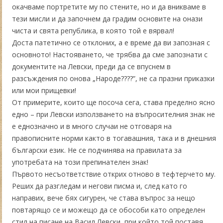
окачваме портретите му по стените, но и да вникваме в
тези мисли и да започнем да градим основите на онази
чиста и свята република, в която той е вярвал!
Доста патетично се отклоних, а е време да ви запозная с
основното! Настояването, че трябва да сме запознати с
документите на Левски, преди да се впуснем в
разсъждения по онова „Народе????”, не са празни приказки
или мои прищевки!
От примерите, които ще посоча сега, става пределно ясно
едно – при Левски използването на въпросителния знак не
е еднозначно и в много случаи не отговаря на
правописните норми както в тогавашния, така и в днешния
български език. Не се подчинява на правилата за
употребата на този препинателен знак!
Първото несъответствие открих отново в тефтерчето му.
Реших да разгледам и негови писма и, след като го
направих, вече бях сигурен, че става въпрос за нещо
повтарящо се и можещо да се обособи като определен
стил на писане на Васил Левски, при който той поставя