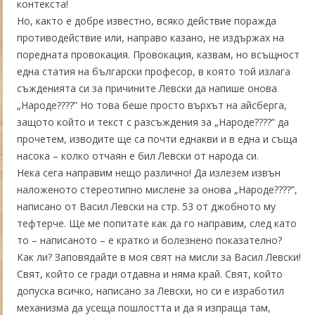
контекста!
Но, както е добре известно, всяко действие поражда
противодействие или, направо казано, не издържах на
поредната провокация. Провокация, казвам, но всъщност
една статия на български професор, в която той излага
съжденията си за причините Левски да напише онова
„Народе????” Но това беше просто върхът на айсберга,
защото който и текст с разсъждения за „Народе????” да
прочетем, изводите ще са почти еднакви и в една и съща
насока – колко отчаян е бил Левски от народа си.
Нека сега направим нещо различно! Да излезем извън
наложеното стереотипно мислене за онова „Народе????”,
написано от Васил Левски на стр. 53 от джобното му
тефтерче. Ще ме попитате как да го направим, след като
то – написаното – е кратко и болезнено показателно?
Как ли? Заповядайте в моя свят на мисли за Васил Левски!
Свят, който се гради отдавна и няма край. Свят, който
допуска всичко, написано за Левски, но си е изработил
механизма да усеща пошлостта и да я изпраща там,