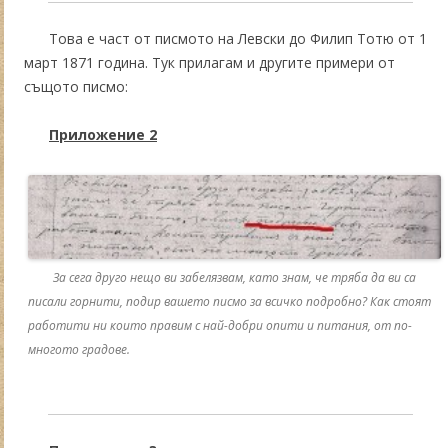
Това е част от писмото на Левски до Филип Тотю от 1
март 1871 година. Тук прилагам и другите примери от
същото писмо:
Приложение 2
За сега друго нещо ви забелязвам, като знам, че тряба да ви са
писали горнити, подир вашето писмо за всичко подробно? Как стоят
работити ни които правим с най-добри опити и питания, от по-
многото градове.