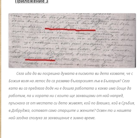
Приложение 3
Сега ида да ви посрешна думата в писмото ви дето казвате, че с
Божия воля на летос да са развява българският лъв в България? Сега
като ви са предлага доде ни е дошла работата и какво има йоще да
работим, па и хората ни с които ще захващами от най-напред,
пръснаха се от местата си дето живеят, кой по Влашко, кой в Сръбия,
в Добруджа, остават само старците и жените? Освен то и нашята
най-згодна сполука за захващание е зимно време.