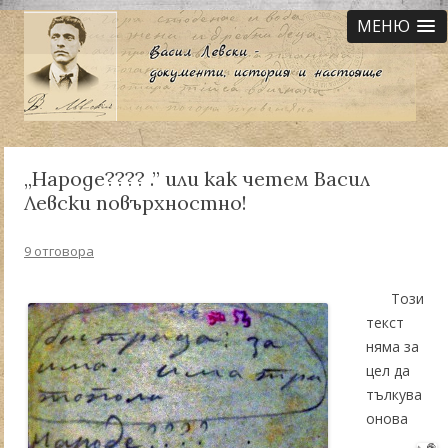
МЕНЮ
„Народе???? .” или как четем Васил
Левски повърхностно!
9 отговора
Този
текст
няма за
цел да
тълкува
онова