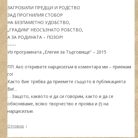
ЗАГРОБИЛИ ПРЕДЦИ И РОДСТВО
ЗАД ПРОГНИЛИЯ СТОБОР
НА БЕЗПАМЕТНО УДОБСТВО,
„ГРАДИМ“ НЕОСЪЗНАТО РОБСТВО,
А ЗА РОДИНАТА – ПОЗОР!
–––-
Из програмната „Елегия за Търговище“ – 2015
ПП: Ако откривате нарцисизъм в коментара ми – приемам
го!
Както Вие трябва да приемете същото в публикацията
Ви!…
… Защото, каквото и да си говорим, както и да се
обясняваме, всяко творчество е проява и (!) на
нарцисизъм.
↓
Отговор