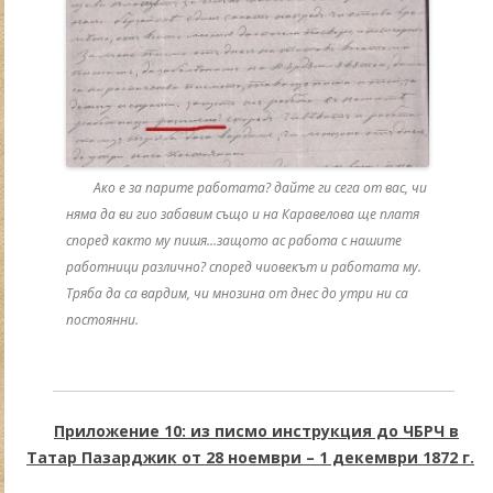
Ако е за парите работата? дайте ги сега от вас, чи
няма да ви гио забавим също и на Каравелова ще платя
според както му пишя…защото ас работа с нашите
работници различно? според чиовекът и работата му.
Тряба да са вардим, чи мнозина от днес до утри ни са
постоянни.
Приложение 10: из писмо инструкция до ЧБРЧ в
Татар Пазарджик от 28 ноември – 1 декември 1872 г.