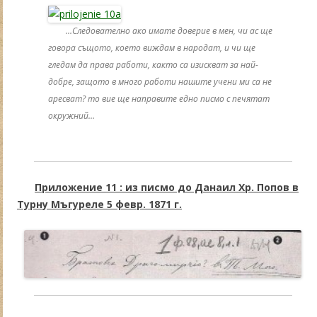
…Следователно ако имате доверие в мен, чи ас ще
говора същото, което виждам в народат, и чи ще
гледам да права работи, както са изискват за най-
добре, защото в много работи нашите учени ми са не
аресват? то вие ще направите едно писмо с печятат
окружний…
Приложение 11 : из писмо до Данаил Хр. Попов в
Турну Мъгуреле 5 февр. 1871 г.