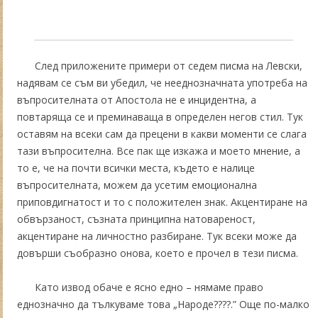
След приложените примери от седем писма на Левски,
надявам се съм ви убедил, че нееднозначната употреба на
въпросителната от Апостола не е инцидентна, а
повтаряща се и преминаваща в определен негов стил. Тук
оставям на всеки сам да прецени в какви моменти се слага
тази въпросителна. Все пак ще изкажа и моето мнение, а
то е, че на почти всички места, където е налице
въпросителната, можем да усетим емоционална
приповдигнатост и то с положителен знак. Акцентиране на
обвързаност, съзната принципна натовареност,
акцентиране на личностно разбиране. Тук всеки може да
довърши съобразно онова, което е прочел в тези писма.
Като извод обаче е ясно едно – нямаме право
еднозначно да тълкуваме това „Народе????.” Още по-малко