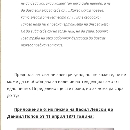
не да бъда кой знай какав? Там нека съди народа, а не
да дава вам глас за себе си… …Какво искам повече,
като гледам отечеството си чи ми е свободно?
Такова нали ми е предначертанието ни днес за него?
Не да вида себе си? на голям чин, но да умра. Братко?
Това тряба на секи работник български да даваме
таквос предначъртание.
Предполагам съм ви заинтригувал, но ще кажете, че не
може да се обобщава за наличие на тенденция само от
едно писмо. Определено ще сте прави, но аз няма да спра
до тук:
Приложение 6: из писмо на Васил Левски до
Данаил Попов от 11 април 1871 година: