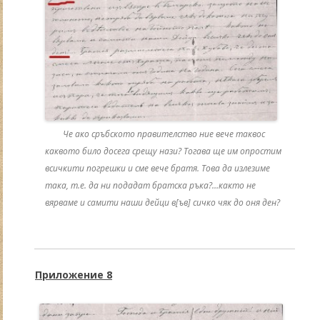
Че ако сръбското правителство ние вече таквос
каквото било досега срещу нази? Тогава ще им опростим
всичкити погрешки и сме вече братя. Това да излезиме
така, т.е. да ни подадат братска ръка?…както не
вярваме и самити наши дейци в[ъв] сичко чяк до оня ден?
Приложение 8