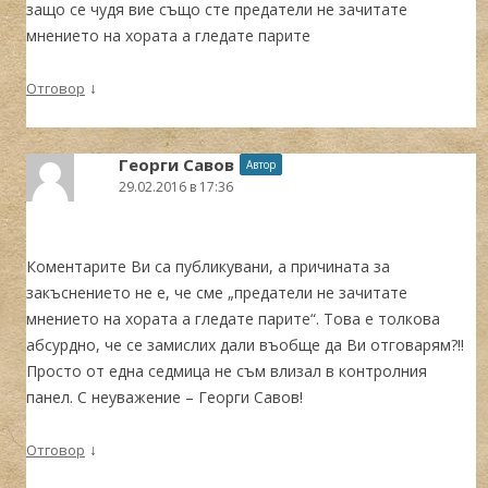
защо се чудя вие също сте предатели не зачитате
мнението на хората а гледате парите
↓
Отговор
Георги Савов
Автор
29.02.2016 в 17:36
Коментарите Ви са публикувани, а причината за
закъснението не е, че сме „предатели не зачитате
мнението на хората а гледате парите“. Това е толкова
абсурдно, че се замислих дали въобще да Ви отговарям?!!
Просто от една седмица не съм влизал в контролния
панел. С неуважение – Георги Савов!
↓
Отговор