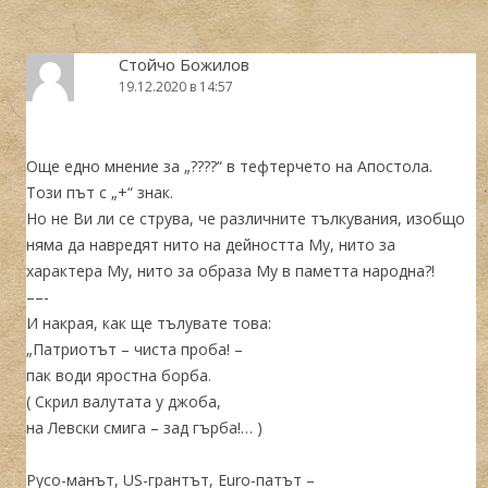
Стойчо Божилов
19.12.2020 в 14:57
Още едно мнение за „????“ в тефтерчето на Апостола.
Този път с „+“ знак.
Но не Ви ли се струва, че различните тълкувания, изобщо
няма да навредят нито на дейността Му, нито за
характера Му, нито за образа Му в паметта народна?!
––-
И накрая, как ще тълувате това:
„Патриотът – чиста проба! –
пак води яростна борба.
( Скрил валутата у джоба,
на Левски смига – зад гърба!… )
Русо-манът, US-грантът, Euro-патът –