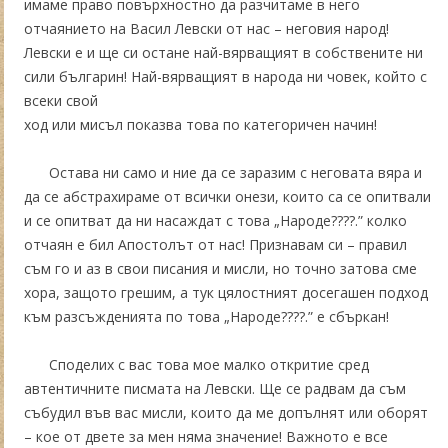
имаме право повърхностно да разчитаме в него
отчаянието на Васил Левски от нас – неговия народ!
Левски е и ще си остане най-вярващият в собствените ни
сили българин! Най-вярващият в народа ни човек, който с
всеки свой
ход или мисъл показва това по категоричен начин!
Остава ни само и ние да се заразим с неговата вяра и
да се абстрахираме от всички онези, които са се опитвали
и се опитват да ни насаждат с това „Народе????.” колко
отчаян е бил Апостолът от нас! Признавам си – правил
съм го и аз в свои писания и мисли, но точно затова сме
хора, защото грешим, а тук цялостният досегашен подход
към разсъжденията по това „Народе????.” е сбъркан!
Споделих с вас това мое малко откритие сред
автентичните писмата на Левски. Ще се радвам да съм
събудил във вас мисли, които да ме допълнят или оборят
– кое от двете за мен няма значение! Важното е все