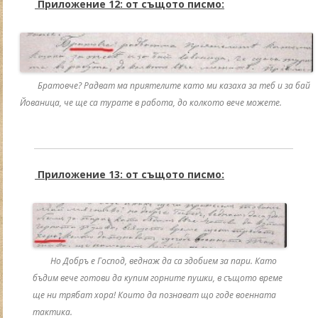
Приложение 12: от същото писмо:
Братовче? Радват ма приятелите като ми казаха за теб и за бай
Йованица, че ще са турате в работа, до колкото вече можете.
Приложение 13: от същото писмо:
Но Добръ е Господ, веднаж да са здобием за пари. Като
бъдим вече готови да купим горните пушки, в същото време
ще ни трябат хора! Които да познават що годе военната
тактика.