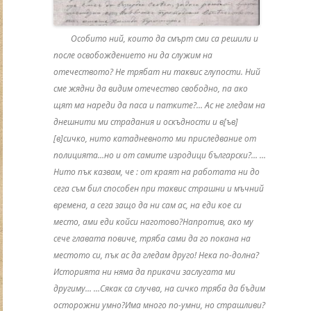
Особито ний, които да смърт сми са решили и
после освобождението ни да служим на
отечеството? Не трябат ни таквис глупости. Ний
сме жядни да видим отечество свободно, па ако
щят ма нареди да паса и патките?… Ас не гледам на
днешнити ми страдания и оскъдности и в[ъв]
[в]сичко, нито катадневното ми приследвание от
полицията…но и от самите изродици български?… …
Нито пък казвам, че : от краят на работата ни до
сега съм бил способен при таквис страшни и мъчний
времена, а сега защо да ни сам ас, на еди кое си
место, ами еди койси наготово?Напротив, ако му
сече главата повиче, тряба сами да го покана на
местото си, пък ас да гледам друго! Нека по-долна?
Историята ни няма да прикачи заслугата ми
другиму… …Сякак са случва, на сичко тряба да бъдим
осторожни умно?Има много по-умни, но страшливи?