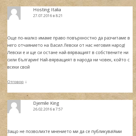
Hosting Italia
27.07.2016 в 8:21
Още по-малко имаме право повърхностно да разчитаме в
него отчаянието на Васил Левски от нас неговия народ!
Левски е и ще си остане най-вярващият в собствените ни
сили българин! Най-вярващият в народа ни човек, който с
всеки свой
↓
Отговор
Djemile King
26.02.2016 в 7:57
Защо не позволихте мнението ми да се публикува!Ами