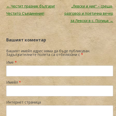
Навигация в публикациите
←
Честит празник българи!
„Левски и ние“ – среща-
Честито Съединение!
разговор и поетична вечер
за Левски в с. Попица
→
Вашият коментар
Вашият имейл адрес няма да бъде публикуван.
Задължителните полета са отбелязани с
*
Име
*
Имейл
*
Интернет страница