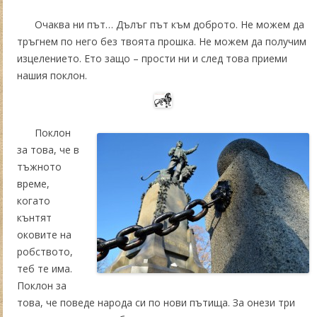
Очаква ни път… Дълъг път към доброто. Не можем да
тръгнем по него без твоята прошка. Не можем да получим
изцелението. Ето защо – прости ни и след това приеми
нашия поклон.
Поклон
за това, че в
тъжното
време,
когато
кънтят
оковите на
робството,
теб те има.
Поклон за
това, че поведе народа си по нови пътища. За онези три