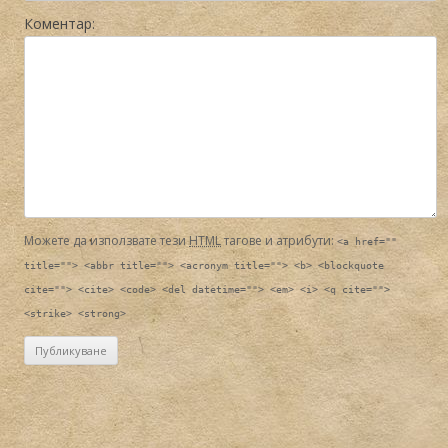
Коментар:
Можете да използвате тези
HTML
тагове и атрибути:
<a href=""
title=""> <abbr title=""> <acronym title=""> <b> <blockquote
cite=""> <cite> <code> <del datetime=""> <em> <i> <q cite="">
<strike> <strong>