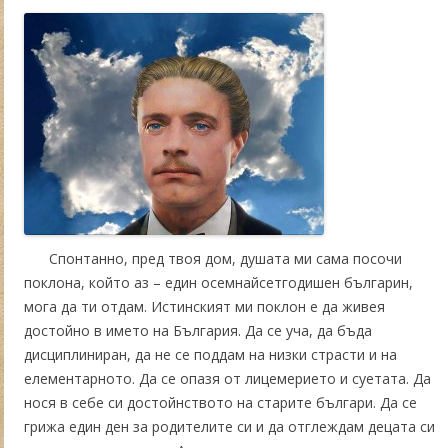
Спонтанно, пред твоя дом, душата ми сама посочи
поклона, който аз – един осемнайсетгодишен българин,
мога да ти отдам. Истинският ми поклон е да живея
достойно в името на България. Да се уча, да бъда
дисциплиниран, да не се поддам на низки страсти и на
елементарното. Да се опазя от лицемерието и суетата. Да
нося в себе си достойнството на старите българи. Да се
грижа един ден за родителите си и да отглеждам децата си