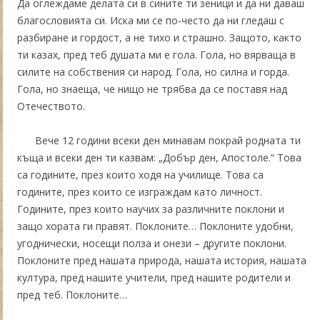
Да оглеждаме делата си в сините ти зеници и да ни даваш
благословията си. Иска ми се по-често да ни гледаш с
разбиране и гордост, а не тихо и страшно. Защото, както
ти казах, пред теб душата ми е гола. Гола, но вярваща в
силите на собствения си народ. Гола, но силна и горда.
Гола, но знаеща, че нищо не трябва да се поставя над
Отечеството.
Вече 12 години всеки ден минавам покрай родната ти
къща и всеки ден ти казвам: „Добър ден, Апостоле.“ Това
са годините, през които ходя на училище. Това са
годините, през които се изграждам като личност.
Годините, през които научих за различните поклони и
защо хората ги правят. Поклоните… Поклоните удобни,
угоднически, носещи полза и онези – другите поклони.
Поклоните пред нашата природа, нашата история, нашата
култура, пред нашите учители, пред нашите родители и
пред теб. Поклоните…