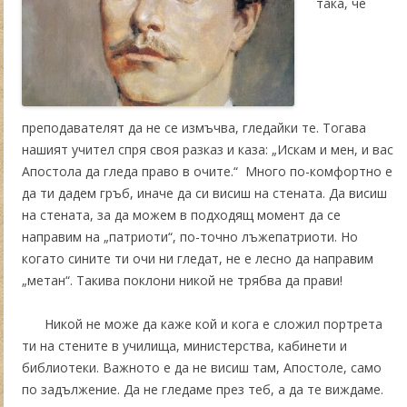
така, че
преподавателят да не се измъчва, гледайки те. Тогава
нашият учител спря своя разказ и каза: „Искам и мен, и вас
Апостола да гледа право в очите.“ Много по-комфортно е
да ти дадем гръб, иначе да си висиш на стената. Да висиш
на стената, за да можем в подходящ момент да се
направим на „патриоти“, по-точно лъжепатриоти. Но
когато сините ти очи ни гледат, не е лесно да направим
„метан“. Такива поклони никой не трябва да прави!
Никой не може да каже кой и кога е сложил портрета
ти на стените в училища, министерства, кабинети и
библиотеки. Важното е да не висиш там, Апостоле, само
по задължение. Да не гледаме през теб, а да те виждаме.