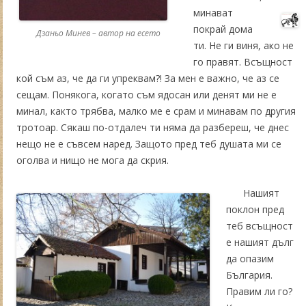
минават
покрай дома
Дзаньо Минев – автор на есето
ти. Не ги виня, ако не
го правят. Всъщност
кой съм аз, че да ги упреквам?! За мен е важно, че аз се
сещам. Понякога, когато съм ядосан или денят ми не е
минал, както трябва, малко ме е срам и минавам по другия
тротоар. Сякаш по-отдалеч ти няма да разбереш, че днес
нещо не е съвсем наред. Защото пред теб душата ми се
оголва и нищо не мога да скрия.
Нашият
поклон пред
теб всъщност
е нашият дълг
да опазим
България.
Правим ли го?