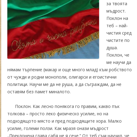
за твоята
мъдрост.
Поклон на
теб – най-
чистия сред
чистите по
душа.
Поклон, че
ме научи да
нямам търпение (макар и още много млад) към робството
от чужди и родни монополи, олигарси и егоистични
политици. Научи ме да не руша, а да съграждам, да не
оставям без памет миналото.
Поклон. Как лесно понякога го правим, какво пък
толкова – просто леко физическо усилие, но на
подходящото място и пред подходящите хора. Малко
усилие, големи ползи. Как мразя онази мъдрост
„Преклонена глава сабя не я сече.“ От теб съм научил, че