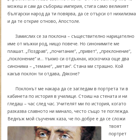
можеш и сам да събориш империя, стига само великият
български народ да ти повярва, да се отърси от нихилизма
и да те открие отново, Апостоле.
Замислих се за поклона – съществително нарицателно
име от мъжки род, нищо повече. Но синонимите ме
плашат. „Поздрав“, „почитание“, „привет“, „преклонение“,
„поклонение“ и… тъкмо си отдъхнах, изскочиха още два
синонима – „темане“, „метан“. Стана ми страшно. Кой
какъв поклон ти отдава, Дяконе?
Поклонът ме накара да се загледам в портрета ти в
кабинета по история в училище. Стоиш на стената и ни
гледаш – час след час. Учителят ми по история, когато
разказва славното ни минало, често също те поглежда.
Веднъж мой съученик каза, че по-добре е
да се сложи
твоят
портрет