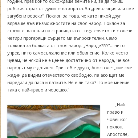
години, през които обхождаше земите ни, за да гониш
робския страх от душите на хората. За „революция или сме
загубени вовеки“. Поклон за това, че като никой друг
вярваше във възможностите на своя народ. Поклон за
сълзите, капнали на страницата от тефтерчето ти с онези
четири прогарящи сърцето ми въпросителни. Само
толкова за болката от твоя народ: „Народе????“… нито
упрек, нито самосъжаление или обвинение. Колко често
чувам, че някой не е ценен достатъчно от народа, че все
народът му е длъжен. При теб е друго, Апостоле: „ние сме
жадни да видим отечеството свободно, па ако щат ме
наредили да паса и патките. Не е ли така? По мое мнение
така е най-право и човешко.“
„Най-
право и
човешко“ –
поклон,
Апостоле,