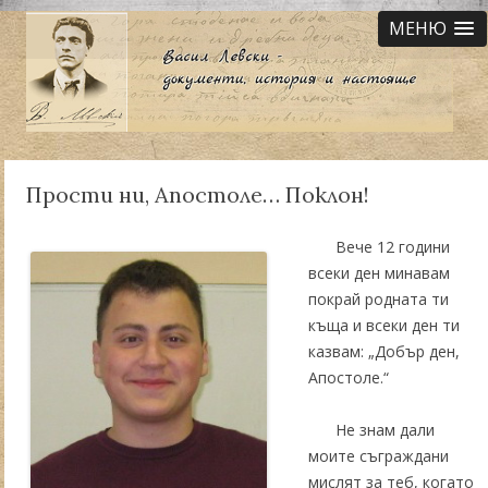
МЕНЮ
Прости ни, Апостоле… Поклон!
Вече 12 години
всеки ден минавам
покрай родната ти
къща и всеки ден ти
казвам: „Добър ден,
Апостоле.“
Не знам дали
моите съграждани
мислят за теб, когато