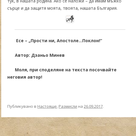
тук, в нашата родина. Ако се наложи – да имам мъжко
сърце и да защитя моята, твоята, нашата България.
Есе – „Прости ни, Апостоле…Поклон!“
Автор: Дзаньо Минев
Моля, при споделяне на текста посочвайте
неговия автор!
Публикувано в
Настояще
,
Размисли
на
26.09.2017
.