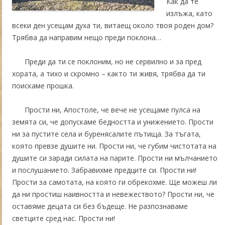
Как да те
излъжа, като
всеки ден усещам духа ти, витаещ около твоя роден дом?
Трябва да направим нещо преди поклона…
Преди да ти се поклоним, но не сервилно и за пред
хората, а тихо и скромно – както ти живя, трябва да ти
поискаме прошка.
Прости ни, Апостоле, че вече не усещаме пулса на
земята си, че допускаме бедността и унижението. Прости
ни за пустите села и буренясалите пътища. За тъгата,
която превзе душите ни. Прости ни, че губим чистотата на
душите си заради силата на парите. Прости ни мълчанието
и послушанието. Забравихме предците си. Прости ни!
Прости за самотата, на която ги обрекохме. Ще можеш ли
да ни простиш наивността и невежеството? Прости ни, че
оставяме децата си без бъдеще. Не разпознаваме
светците сред нас. Прости ни!