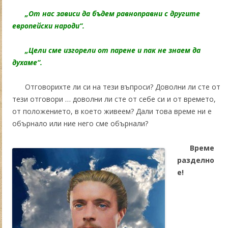
„От нас зависи да бъдем равноправни с другите
европейски народи“.
„Цели сме изгорели от парене и пак не знаем да
духаме“.
Отговорихте ли си на тези въпроси? Доволни ли сте от
тези отговори … доволни ли сте от себе си и от времето,
от положението, в което живеем? Дали това време ни е
обърнало или ние него сме обърнали?
Време
разделно
е!