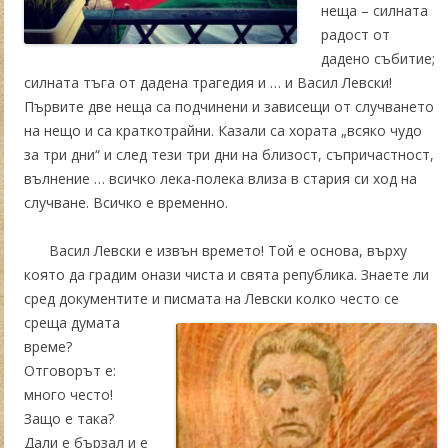
неща – силната
радост от
дадено събитие;
силната тъга от дадена трагедия и … и Васил Левски!
Първите две неща са подчинени и зависещи от случването
на нещо и са краткотрайни. Казали са хората „всяко чудо
за три дни“ и след тези три дни на близост, съпричастност,
вълнение … всичко лека-полека влиза в стария си ход на
случване. Всичко е временно.
Васил Левски е извън времето! Той е основа, върху
която да градим онази чиста и свята република. Знаете ли
сред документите и писмата на Левски колко често се
среща думата
време?
Отговорът е:
много често!
Защо е така?
Дали е бързал и е