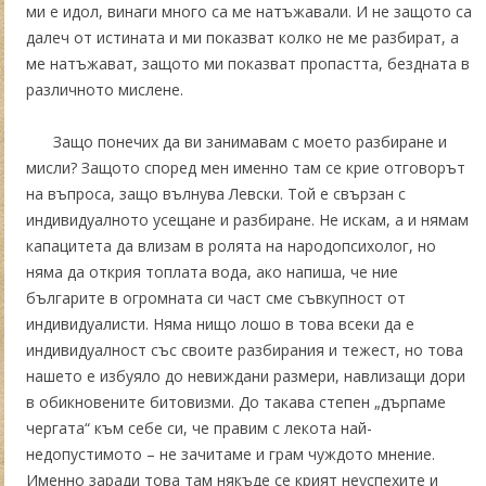
ми е идол, винаги много са ме натъжавали. И не защото са
далеч от истината и ми показват колко не ме разбират, а
ме натъжават, защото ми показват пропастта, бездната в
различното мислене.
Защо понечих да ви занимавам с моето разбиране и
мисли? Защото според мен именно там се крие отговорът
на въпроса, защо вълнува Левски. Той е свързан с
индивидуалното усещане и разбиране. Не искам, а и нямам
капацитета да влизам в ролята на народопсихолог, но
няма да открия топлата вода, ако напиша, че ние
българите в огромната си част сме съвкупност от
индивидуалисти. Няма нищо лошо в това всеки да е
индивидуалност със своите разбирания и тежест, но това
нашето е избуяло до невиждани размери, навлизащи дори
в обикновените битовизми. До такава степен „дърпаме
чергата“ към себе си, че правим с лекота най-
недопустимото – не зачитаме и грам чуждото мнение.
Именно заради това там някъде се крият неуспехите и