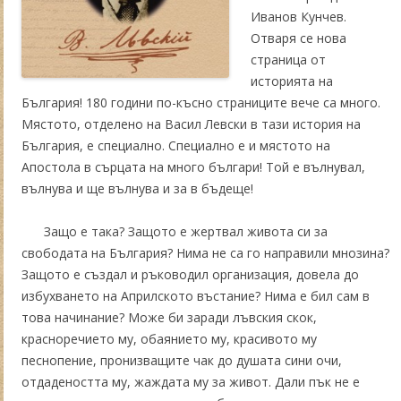
Иванов Кунчев.
Отваря се нова
страница от
историята на
България! 180 години по-късно страниците вече са много.
Мястото, отделено на Васил Левски в тази история на
България, е специално. Специално е и мястото на
Апостола в сърцата на много българи! Той е вълнувал,
вълнува и ще вълнува и за в бъдеще!
Защо е така? Защото е жертвал живота си за
свободата на България? Нима не са го направили мнозина?
Защото е създал и ръководил организация, довела до
избухването на Априлското въстание? Нима е бил сам в
това начинание? Може би заради лъвския скок,
красноречието му, обаянието му, красивото му
песнопение, пронизващите чак до душата сини очи,
отдадеността му, жаждата му за живот. Дали пък не е