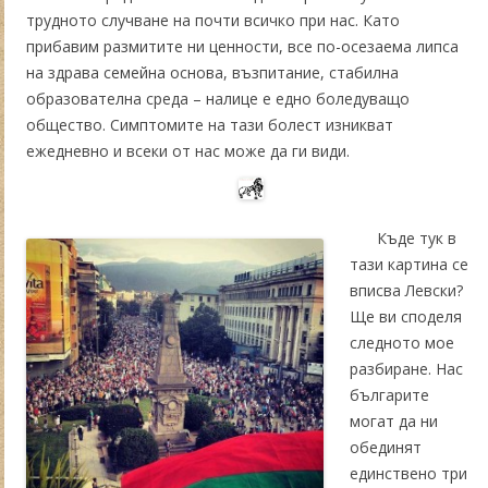
трудното случване на почти всичко при нас. Като
прибавим размитите ни ценности, все по-осезаема липса
на здрава семейна основа, възпитание, стабилна
образователна среда – налице е едно боледуващо
общество. Симптомите на тази болест изникват
ежедневно и всеки от нас може да ги види.
Къде тук в
тази картина се
вписва Левски?
Ще ви споделя
следното мое
разбиране. Нас
българите
могат да ни
обединят
единствено три