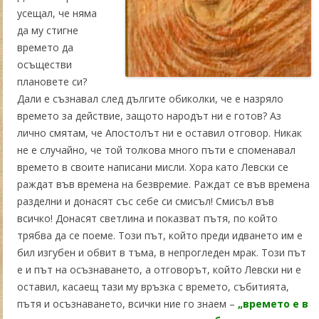
усещал, че няма
да му стигне
времето да
осъществи
плановете си?
Дали е съзнавал след дългите обиколки, че е назряло
времето за действие, защото народът ни е готов? Аз
лично смятам, че Апостолът ни е оставил отговор. Никак
не е случайно, че той толкова много пъти е споменавал
времето в своите написани мисли. Хора като Левски се
раждат във времена на безвремие. Раждат се във времена
разделни и донасят със себе си смисъл! Смисъл във
всичко! Донасят светлина и показват пътя, по който
трябва да се поеме. Този път, който преди идването им е
бил изгубен и обвит в тъма, в непрогледен мрак. Този път
е и път на осъзнаването, а отговорът, който Левски ни е
оставил, касаещ тази му връзка с времето, събитията,
пътя и осъзнаването, всички ние го знаем –
„времето е в