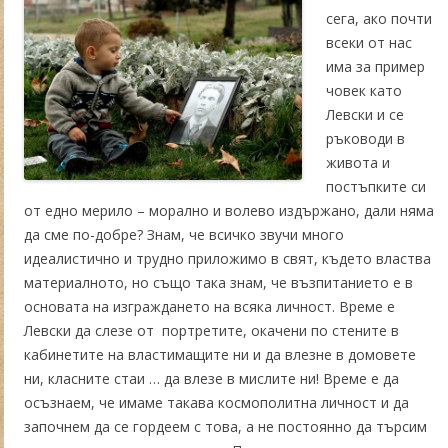
сега, ако почти
всеки от нас
има за пример
човек като
Левски и се
ръководи в
живота и
постъпките си
от едно мерило – морално и волево издържано, дали няма
да сме по-добре? Знам, че всичко звучи много
идеалистично и трудно приложимо в свят, където властва
материалното, но също така знам, че възпитанието е в
основата на изграждането на всяка личност. Време е
Левски да слезе от портретите, окачени по стените в
кабинетите на властимащите ни и да влезне в домовете
ни, класните стаи … да влезе в мислите ни! Време е да
осъзнаем, че имаме такава космополитна личност и да
започнем да се гордеем с това, а не постоянно да търсим