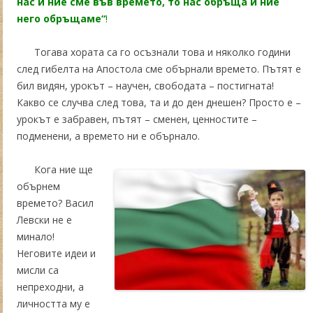
нас и ние сме във времето, то нас обръща и ние
него обръщаме“
!
Тогава хората са го осъзнали това и няколко години
след гибелта на Апостола сме обърнали времето. Пътят е
бил видян, урокът – научен, свободата – постигната!
Какво се случва след това, та и до ден днешен? Просто е –
урокът е забравен, пътят – сменен, ценностите –
подменени, а времето ни е обърнало.
Кога ние ще
обърнем
времето? Васил
Левски не е
минало!
Неговите идеи и
мисли са
непреходни, а
личността му е