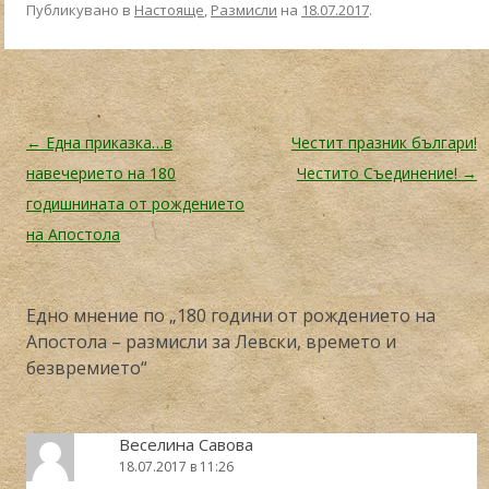
Публикувано в
Настояще
,
Размисли
на
18.07.2017
.
Навигация в публикациите
←
Една приказка…в
Честит празник българи!
навечерието на 180
Честито Съединение!
→
годишнината от рождението
на Апостола
Едно мнение по „
180 години от рождението на
Апостола – размисли за Левски, времето и
безвремието
“
Веселина Савова
18.07.2017 в 11:26