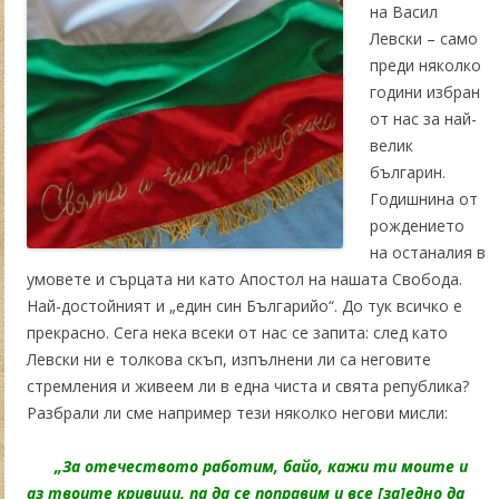
на Васил
Левски – само
преди няколко
години избран
от нас за най-
велик
българин.
Годишнина от
рождението
на останалия в
умовете и сърцата ни като Апостол на нашата Свобода.
Най-достойният и „един син Българийо“. До тук всичко е
прекрасно. Сега нека всеки от нас се запита: след като
Левски ни е толкова скъп, изпълнени ли са неговите
стремления и живеем ли в една чиста и свята република?
Разбрали ли сме например тези няколко негови мисли:
„За отечеството работим, байо, кажи ти моите и
аз твоите кривици, па да се поправим и все [за]едно да