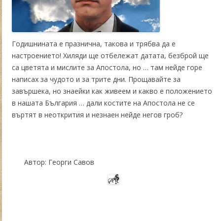
Годишнината е празнична, такова и трябва да е
настроението! Хиляди ще отбележат датата, безброй ще
са цветята и мислите за Апостола, но … там нейде горе
написах за чудото и за трите дни. Прощавайте за
завършека, но знаейки как живеем и какво е положението
в нашата България … дали костите на Апостола не се
въртят в неоткрития и незнаен нейде негов гроб?
Автор: Георги Савов