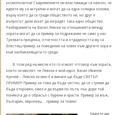
космополитна! Съвременните ни властимащи са наясно, че
идеите му са актуални и могат да са една солидна основа,
върху която да се гради обществото ни, но друг е
въпросът дали искат да изградят така едно общество.
Разбиранията на Васил Левски за отношенията между
хората могат да са пример за подражание не само у нас.
Трезвата преценка, отчетността и отдадеността му са
блестящ пример за поведение на човек към другите хора и
към заобикалящата го среда.
В този ред на мисли ето го и моят отговор към хората,
които си мислят, че Левски е мой идол. Васил Иванов
Кунчев – Левски за мен Е и винаги ще бъде СВЕТЪЛ
ПРИМЕР! Пример за това да бъда честен, да се стремя да
бъда откровен, смел и да вървя по пътя, пък дори той
понякога да е обрасъл с бурени и храсти. Пример за мъж,
българин, европеец … пример за Човек!
Кажете ми