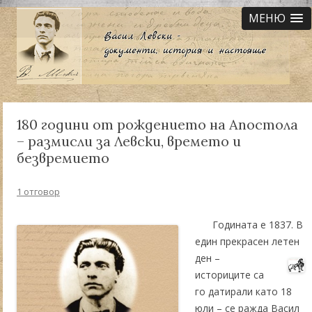
МЕНЮ
180 години от рождението на Апостола
– размисли за Левски, времето и
безвремието
1 отговор
Годината е 1837. В
един прекрасен летен
ден –
историците са
го датирали като 18
юли – се ражда Васил