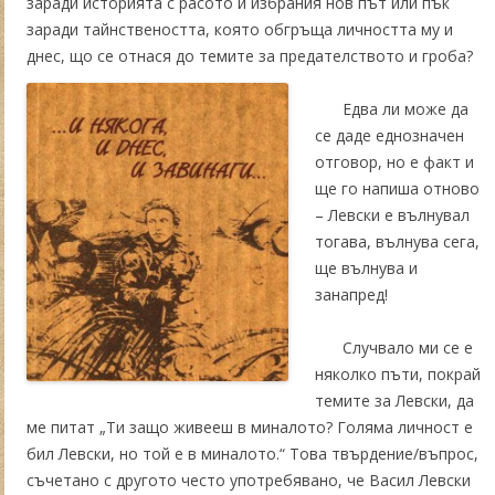
заради историята с расото и избрания нов път или пък
заради тайнствеността, която обгръща личността му и
днес, що се отнася до темите за
предателството и гроба?
Едва ли може да
се даде еднозначен
отговор, но е факт и
ще го напиша отново
– Левски е вълнувал
тогава, вълнува сега,
ще вълнува и
занапред!
Случвало ми се е
няколко пъти, покрай
темите за Левски, да
ме питат „Ти защо живееш в миналото? Голяма личност е
бил Левски, но той е в миналото.“ Това твърдение/въпрос,
съчетано с другото често употребявано, че Васил Левски