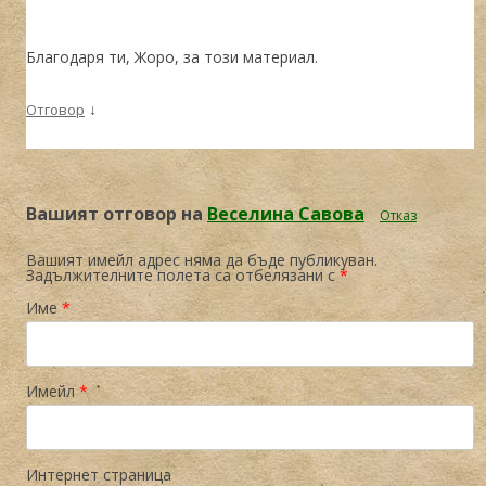
Благодаря ти, Жоро, за този материал.
↓
Отговор
Вашият отговор на
Веселина Савова
Отказ
Вашият имейл адрес няма да бъде публикуван.
Задължителните полета са отбелязани с
*
Име
*
Имейл
*
Интернет страница