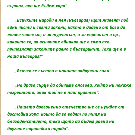
вървим, ако ще бъдем хора“
„Всичките народи в нея (България) щат живеят под
едни чисти и святи закони, както е дадено от бога да
живее човекът; и за турчинът, и за евреинът и пр.,
каквито са, за всичките еднакво ще е само ако
припознаят законите равно с българинът. Така ще е в
наша България!“
„Всичко се състои в нашите задружни сили“.
„На драго сърце да обичаме оногова, който ни покаже
погрешката, инак той не е наш приятел“.
„Нашето драгоценно отечество ще се нуждае от
достойни хора, които да го водят по пътя на
благоденствието, така щото да бъдем равни на
другите европейски народи“.