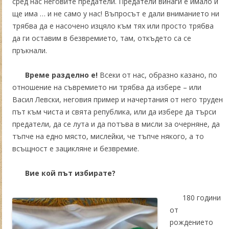
сред нас неговите предатели. Предатели винаги е имало и
ще има … и не само у нас! Въпросът е дали вниманието ни
трябва да е насочено изцяло към тях или просто трябва
да ги оставим в безвремието, там, откъдето са се
пръкнали.
Време разделно е!
Всеки от нас, образно казано, по
отношение на съвремието ни трябва да избере – или
Васил Левски, неговия пример и начертания от него труден
път към чиста и свята република, или да избере да търси
предатели, да се лута и да потъва в мисли за очерняне, да
тъпче на едно място, мислейки, че тъпче някого, а то
всъщност е зацикляне и безвремие.
Вие кой път избирате?
180 години
от
рождението