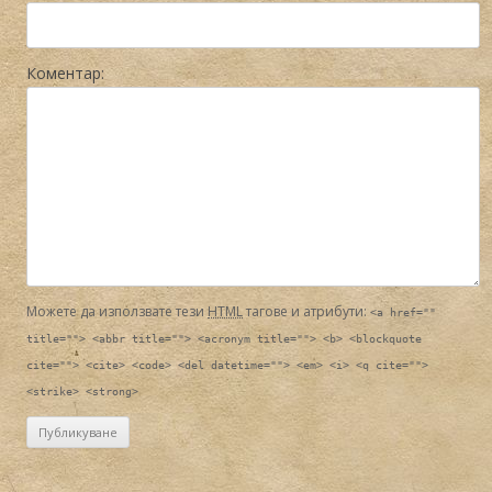
Коментар:
Можете да използвате тези
HTML
тагове и атрибути:
<a href=""
title=""> <abbr title=""> <acronym title=""> <b> <blockquote
cite=""> <cite> <code> <del datetime=""> <em> <i> <q cite="">
<strike> <strong>