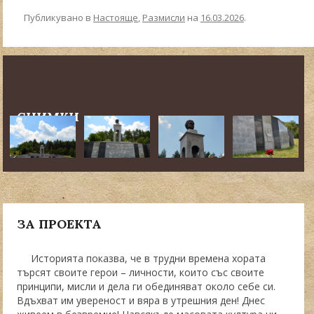
Публикувано в
Настояще
,
Размисли
на
16.03.2026
.
←
По-стари публикации
Навигация в публикациите
СНИМКИ
ЗА ПРОЕКТА
Историята показва, че в трудни времена хората
търсят своите герои – личности, които със своите
принципи, мисли и дела ги обединяват около себе си.
Вдъхват им увереност и вяра в утрешния ден! Днес