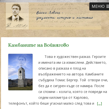
МЕНЮ
Камбаните на Войнягово
Това е художествен разказ. Героите
и имената им са измислени. Действието,
описано в разказа е плод на
въображението на автора. Камбаните
събудиха Томас Бергер. Той отвори очи,
без да е сигурен къде се намира. После
си спомни – колата, която се повреди на
седем километра от Карлово,
телефонът, който беше угаснал малко след това и
[…]