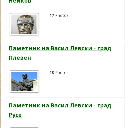
Нейков
17
Photos
Паметник на Васил Левски - град
Плевен
13
Photos
Паметник на Васил Левски - град
Русе