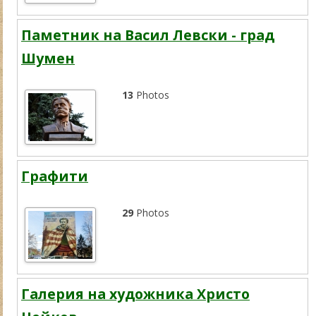
Паметник на Васил Левски - град
Шумен
13
Photos
Графити
29
Photos
Галерия на художника Христо