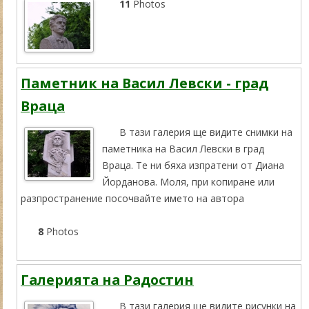
11
Photos
Паметник на Васил Левски - град
Враца
В тази галерия ще видите снимки на
паметника на Васил Левски в град
Враца. Те ни бяха изпратени от Диана
Йорданова. Моля, при копиране или
разпространение посочвайте името на автора
8
Photos
Галерията на Радостин
В тази галерия ще видите рисунки на